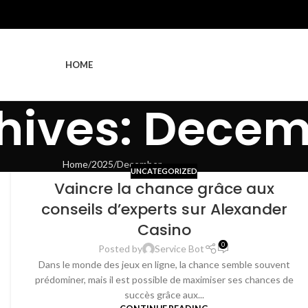
HOME
hives: Dece
Home
2025
December
UNCATEGORIZED
Vaincre la chance grâce aux
conseils d’experts sur Alexander
Casino
0
Posted by
Service Bot
Dans le monde des jeux en ligne, la chance semble souvent
prédominer, mais il est possible de maximiser ses chances de
succès grâce aux...