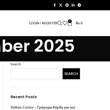
0
LOGIN / REGISTER
₨
0
mber 2025
Search
SEARCH
Recent Posts
Vulkan Casino – Γρήγορα Κέρδη για τον