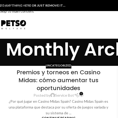
Skip to navigation
DD ANYTHING HERE OR JUST REMOVE IT…
Skip to main content
Monthly Arc
UNCATEGORIZED
Premios y torneos en Casino
Midas: cómo aumentar tus
oportunidades
0
Posted by
Service Bot
¿Por qué jugar en Casino Midas Spain? Casino Midas Spain es
una plataforma que destaca por su oferta de juegos variada y
su sistema de ...