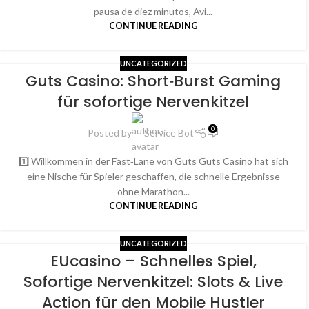
pausa de diez minutos, Avi...
CONTINUE READING
UNCATEGORIZED
Guts Casino: Short‑Burst Gaming
für sofortige Nervenkitzel
0
Posted by
Service Bot
1️⃣ Willkommen in der Fast‑Lane von Guts Guts Casino hat sich
eine Nische für Spieler geschaffen, die schnelle Ergebnisse
ohne Marathon...
CONTINUE READING
UNCATEGORIZED
EUcasino – Schnelles Spiel,
Sofortige Nervenkitzel: Slots & Live
Action für den Mobile Hustler