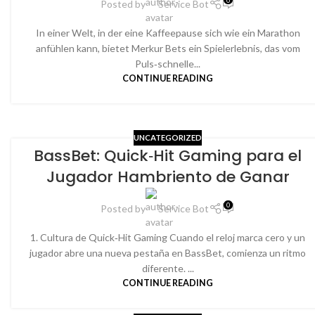
0
Posted by
Service Bot
In einer Welt, in der eine Kaffeepause sich wie ein Marathon
anfühlen kann, bietet Merkur Bets ein Spielerlebnis, das vom
Puls‑schnelle...
CONTINUE READING
UNCATEGORIZED
BassBet: Quick‑Hit Gaming para el
Jugador Hambriento de Ganar
0
Posted by
Service Bot
1. Cultura de Quick‑Hit Gaming Cuando el reloj marca cero y un
jugador abre una nueva pestaña en BassBet, comienza un ritmo
diferente. ...
CONTINUE READING