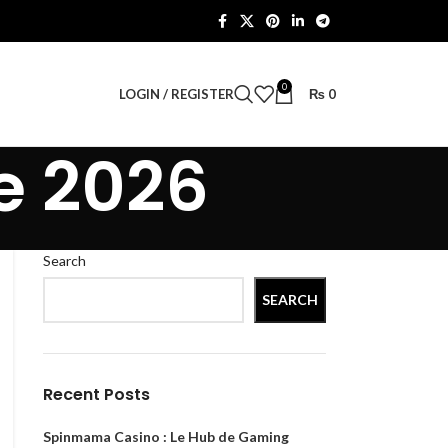
0
LOGIN / REGISTER
₨
0
e 2026
Search
SEARCH
Recent Posts
Spinmama Casino : Le Hub de Gaming