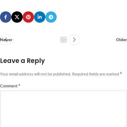
Newer
Older
Leave a Reply
*
Your email address will not be published.
Required fields are marked
*
Comment