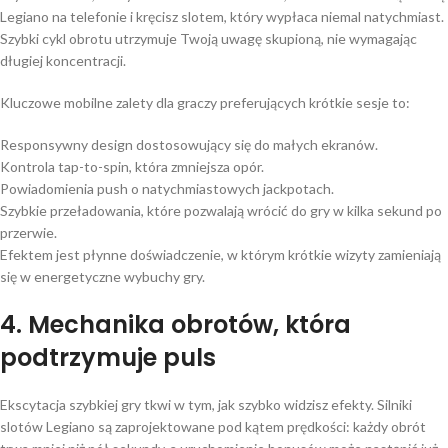
Legiano na telefonie i kręcisz slotem, który wypłaca niemal natychmiast.
Szybki cykl obrotu utrzymuje Twoją uwagę skupioną, nie wymagając
długiej koncentracji.
Kluczowe mobilne zalety dla graczy preferujących krótkie sesje to:
Responsywny design dostosowujący się do małych ekranów.
Kontrola tap-to-spin, która zmniejsza opór.
Powiadomienia push o natychmiastowych jackpotach.
Szybkie przeładowania, które pozwalają wrócić do gry w kilka sekund po
przerwie.
Efektem jest płynne doświadczenie, w którym krótkie wizyty zamieniają
się w energetyczne wybuchy gry.
4. Mechanika obrotów, która
podtrzymuje puls
Ekscytacja szybkiej gry tkwi w tym, jak szybko widzisz efekty. Silniki
slotów Legiano są zaprojektowane pod kątem prędkości: każdy obrót