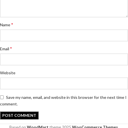
*
Name
*
Email
Website
Save my name, email, and website in this browser for the next time I
comment.
Based on
WoodMart
theme
2025
WooCommerce Themes
.