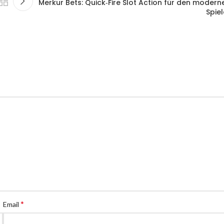
Merkur Bets: Quick‑Fire Slot Action für den modern
Spiel
*
Email