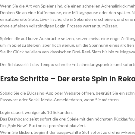
Wenn Sie die Art von Spieler sind, die einen schnellen Adrenalinkick meh
Denken Sie an eine Kaffeepause, eine Mittagspause oder den späten‑Na
einsatzbereite Slots, Live-Tische, die in Sekunden erscheinen, und ei
ohne auf einen vollständigen Login-Prozess warten zu müssen.
Spieler, die auf kurze Ausbrüche setzen, setzen meist eine enge Zeitb
um im Spiel zu bleiben, aber hoch genug, um die Spannung eines große
Sie Ihr Glück bei allem von klassischen Drei‑Reel‑Slots bis hin zu Mega
Der Schlüssel ist das Tempo: schnelle Entscheidungspunkte und soforti
Erste Schritte – Der erste Spin in Rek
Sobald Sie die EUcasino-App oder Website öffnen, begrüßt Sie ein schn
Passwort oder Social-Media‑Anmeldedaten, wenn Sie möchten.
Login dauert weniger als 10 Sekunden.
Das Dashboard zeigt sofort die drei Spiele mit den höchsten Rücklaufqu
Ein „Spin Now“-Button ist prominent platziert.
Wenn Sie klicken, beginnt der ausgewählte Slot sofort zu drehen—keine 