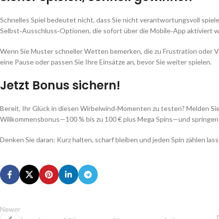
Schnelles Spiel bedeutet nicht, dass Sie nicht verantwortungsvoll spiel
Selbst‑Ausschluss‑Optionen, die sofort über die Mobile‑App aktiviert
Wenn Sie Muster schneller Wetten bemerken, die zu Frustration oder V
eine Pause oder passen Sie Ihre Einsätze an, bevor Sie weiter spielen.
Jetzt Bonus sichern!
Bereit, Ihr Glück in diesen Wirbelwind‑Momenten zu testen? Melden Sie 
Willkommensbonus—100 % bis zu 100 € plus Mega Spins—und springen S
Denken Sie daran: Kurz halten, scharf bleiben und jeden Spin zählen las
Newer