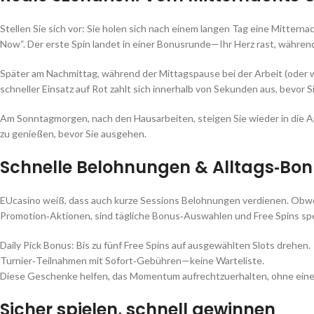
Stellen Sie sich vor: Sie holen sich nach einem langen Tag eine Mitterna
Now“. Der erste Spin landet in einer Bonusrunde—Ihr Herz rast, währen
Später am Nachmittag, während der Mittagspause bei der Arbeit (oder wä
schneller Einsatz auf Rot zahlt sich innerhalb von Sekunden aus, bevor 
Am Sonntagmorgen, nach den Hausarbeiten, steigen Sie wieder in die A
zu genießen, bevor Sie ausgehen.
Schnelle Belohnungen & Alltags‑Bonu
EUcasino weiß, dass auch kurze Sessions Belohnungen verdienen. Obwoh
Promotion‑Aktionen, sind tägliche Bonus‑Auswahlen und Free Spins spezi
Daily Pick Bonus: Bis zu fünf Free Spins auf ausgewählten Slots drehen.
Turnier‑Teilnahmen mit Sofort‑Gebühren—keine Warteliste.
Diese Geschenke helfen, das Momentum aufrechtzuerhalten, ohne eine 
Sicher spielen, schnell gewinnen