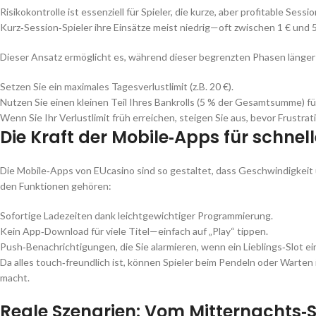
Risikokontrolle ist essenziell für Spieler, die kurze, aber profitable Se
Kurz‑Session‑Spieler ihre Einsätze meist niedrig—oft zwischen 1 € und 5
Dieser Ansatz ermöglicht es, während dieser begrenzten Phasen länger im
Setzen Sie ein maximales Tagesverlustlimit (z.B. 20 €).
Nutzen Sie einen kleinen Teil Ihres Bankrolls (5 % der Gesamtsumme) für
Wenn Sie Ihr Verlustlimit früh erreichen, steigen Sie aus, bevor Frustra
Die Kraft der Mobile‑Apps für schnell
Die Mobile‑Apps von EUcasino sind so gestaltet, dass Geschwindigkeit 
den Funktionen gehören:
Sofortige Ladezeiten dank leichtgewichtiger Programmierung.
Kein App‑Download für viele Titel—einfach auf „Play“ tippen.
Push‑Benachrichtigungen, die Sie alarmieren, wenn ein Lieblings‑Slot e
Da alles touch‑freundlich ist, können Spieler beim Pendeln oder Warten
macht.
Reale Szenarien: Vom Mitternachts‑