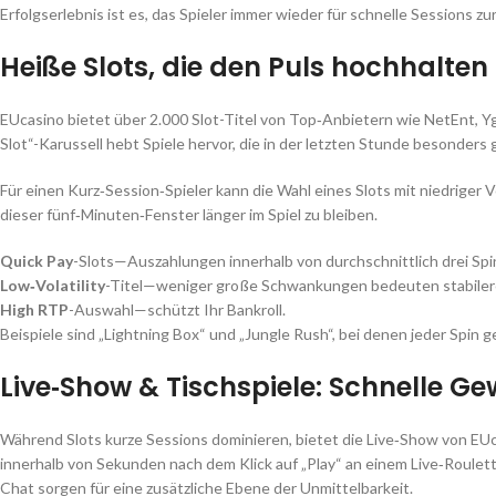
Erfolgserlebnis ist es, das Spieler immer wieder für schnelle Sessions z
Heiße Slots, die den Puls hochhalten
EUcasino bietet über 2.000 Slot-Titel von Top‑Anbietern wie NetEnt, Yg
Slot“-Karussell hebt Spiele hervor, die in der letzten Stunde besonders 
Für einen Kurz‑Session‑Spieler kann die Wahl eines Slots mit niedriger 
dieser fünf‑Minuten‑Fenster länger im Spiel zu bleiben.
Quick Pay
-Slots—Auszahlungen innerhalb von durchschnittlich drei Spi
Low‑Volatility
-Titel—weniger große Schwankungen bedeuten stabile
High RTP
-Auswahl—schützt Ihr Bankroll.
Beispiele sind „Lightning Box“ und „Jungle Rush“, bei denen jeder Spin 
Live‑Show & Tischspiele: Schnelle G
Während Slots kurze Sessions dominieren, bietet die Live‑Show von EUc
innerhalb von Sekunden nach dem Klick auf „Play“ an einem Live‑Roulet
Chat sorgen für eine zusätzliche Ebene der Unmittelbarkeit.