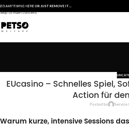
Skip to navigation
DD ANYTHING HERE OR JUST REMOVE IT…
Skip to main content
UNCAT
EUcasino – Schnelles Spiel, Sof
Action für den
Posted by
Service
Warum kurze, intensive Sessions da