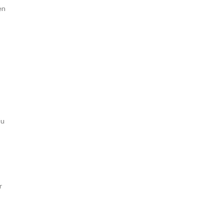
en
Zu
r