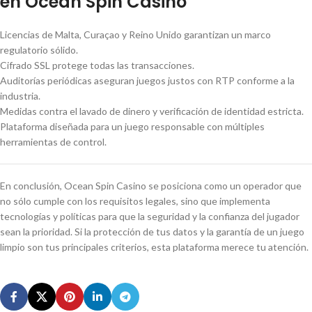
en Ocean Spin Casino
Licencias de Malta, Curaçao y Reino Unido garantizan un marco
regulatorio sólido.
Cifrado SSL protege todas las transacciones.
Auditorías periódicas aseguran juegos justos con RTP conforme a la
industria.
Medidas contra el lavado de dinero y verificación de identidad estricta.
Plataforma diseñada para un juego responsable con múltiples
herramientas de control.
En conclusión, Ocean Spin Casino se posiciona como un operador que
no sólo cumple con los requisitos legales, sino que implementa
tecnologías y políticas para que la seguridad y la confianza del jugador
sean la prioridad. Si la protección de tus datos y la garantía de un juego
limpio son tus principales criterios, esta plataforma merece tu atención.