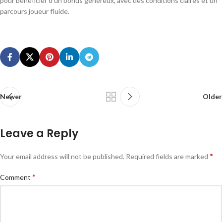
pour bénéficier d’un bonus généreux, avec des conditions claires et un
parcours joueur fluide.
Newer
Older
Leave a Reply
*
Your email address will not be published.
Required fields are marked
*
Comment