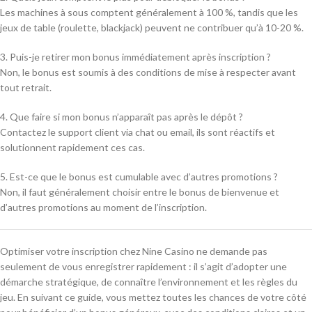
Les machines à sous comptent généralement à 100 %, tandis que les
jeux de table (roulette, blackjack) peuvent ne contribuer qu’à 10-20 %.
3. Puis-je retirer mon bonus immédiatement après inscription ?
Non, le bonus est soumis à des conditions de mise à respecter avant
tout retrait.
4. Que faire si mon bonus n’apparaît pas après le dépôt ?
Contactez le support client via chat ou email, ils sont réactifs et
solutionnent rapidement ces cas.
5. Est-ce que le bonus est cumulable avec d’autres promotions ?
Non, il faut généralement choisir entre le bonus de bienvenue et
d’autres promotions au moment de l’inscription.
Optimiser votre inscription chez Nine Casino ne demande pas
seulement de vous enregistrer rapidement : il s’agit d’adopter une
démarche stratégique, de connaître l’environnement et les règles du
jeu. En suivant ce guide, vous mettez toutes les chances de votre côté