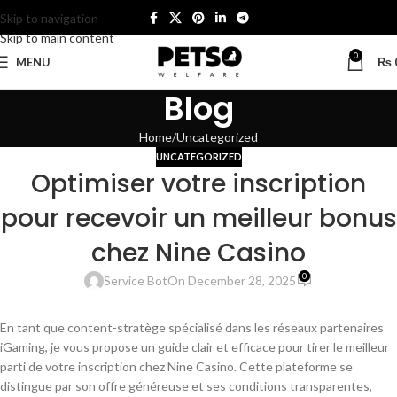
Skip to navigation
Skip to main content
0
MENU
₨
Blog
Home
Uncategorized
UNCATEGORIZED
Optimiser votre inscription
pour recevoir un meilleur bonus
chez Nine Casino
0
Service Bot
On December 28, 2025
En tant que content-stratège spécialisé dans les réseaux partenaires
iGaming, je vous propose un guide clair et efficace pour tirer le meilleur
parti de votre inscription chez Nine Casino. Cette plateforme se
distingue par son offre généreuse et ses conditions transparentes,