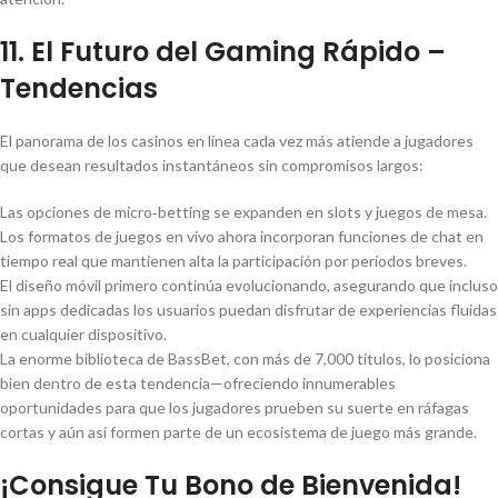
11. El Futuro del Gaming Rápido –
Tendencias
El panorama de los casinos en línea cada vez más atiende a jugadores
que desean resultados instantáneos sin compromisos largos:
Las opciones de micro‑betting se expanden en slots y juegos de mesa.
Los formatos de juegos en vivo ahora incorporan funciones de chat en
tiempo real que mantienen alta la participación por períodos breves.
El diseño móvil primero continúa evolucionando, asegurando que incluso
sin apps dedicadas los usuarios puedan disfrutar de experiencias fluidas
en cualquier dispositivo.
La enorme biblioteca de BassBet, con más de 7,000 títulos, lo posiciona
bien dentro de esta tendencia—ofreciendo innumerables
oportunidades para que los jugadores prueben su suerte en ráfagas
cortas y aún así formen parte de un ecosistema de juego más grande.
¡Consigue Tu Bono de Bienvenida!