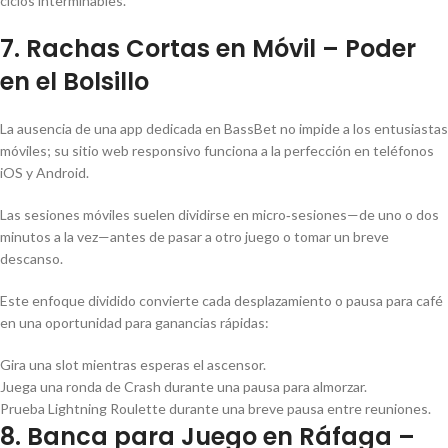
ciclos interminables.
7. Rachas Cortas en Móvil – Poder
en el Bolsillo
La ausencia de una app dedicada en BassBet no impide a los entusiastas
móviles; su sitio web responsivo funciona a la perfección en teléfonos
iOS y Android.
Las sesiones móviles suelen dividirse en micro‑sesiones—de uno o dos
minutos a la vez—antes de pasar a otro juego o tomar un breve
descanso.
Este enfoque dividido convierte cada desplazamiento o pausa para café
en una oportunidad para ganancias rápidas:
Gira una slot mientras esperas el ascensor.
Juega una ronda de Crash durante una pausa para almorzar.
Prueba Lightning Roulette durante una breve pausa entre reuniones.
8. Banca para Juego en Ráfaga –