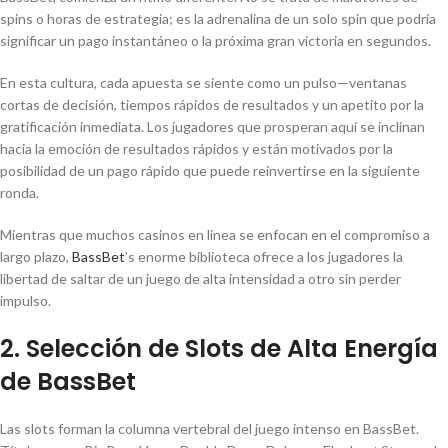
spins o horas de estrategia; es la adrenalina de un solo spin que podría
significar un pago instantáneo o la próxima gran victoria en segundos.
En esta cultura, cada apuesta se siente como un pulso—ventanas
cortas de decisión, tiempos rápidos de resultados y un apetito por la
gratificación inmediata. Los jugadores que prosperan aquí se inclinan
hacia la emoción de resultados rápidos y están motivados por la
posibilidad de un pago rápido que puede reinvertirse en la siguiente
ronda.
Mientras que muchos casinos en línea se enfocan en el compromiso a
largo plazo,
BassBet
’s enorme biblioteca ofrece a los jugadores la
libertad de saltar de un juego de alta intensidad a otro sin perder
impulso.
2. Selección de Slots de Alta Energía
de BassBet
Las slots forman la columna vertebral del juego intenso en BassBet.