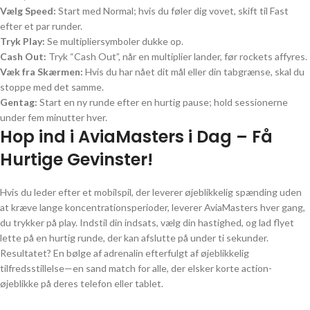
Vælg Speed:
Start med Normal; hvis du føler dig vovet, skift til Fast
efter et par runder.
Tryk Play:
Se multipliersymboler dukke op.
Cash Out:
Tryk “Cash Out”, når en multiplier lander, før rockets affyres.
Væk fra Skærmen:
Hvis du har nået dit mål eller din tabgrænse, skal du
stoppe med det samme.
Gentag:
Start en ny runde efter en hurtig pause; hold sessionerne
under fem minutter hver.
Hop ind i AviaMasters i Dag – Få
Hurtige Gevinster!
Hvis du leder efter et mobilspil, der leverer øjeblikkelig spænding uden
at kræve lange koncentrationsperioder, leverer AviaMasters hver gang,
du trykker på play. Indstil din indsats, vælg din hastighed, og lad flyet
lette på en hurtig runde, der kan afslutte på under ti sekunder.
Resultatet? En bølge af adrenalin efterfulgt af øjeblikkelig
tilfredsstillelse—en sand match for alle, der elsker korte action-
øjeblikke på deres telefon eller tablet.