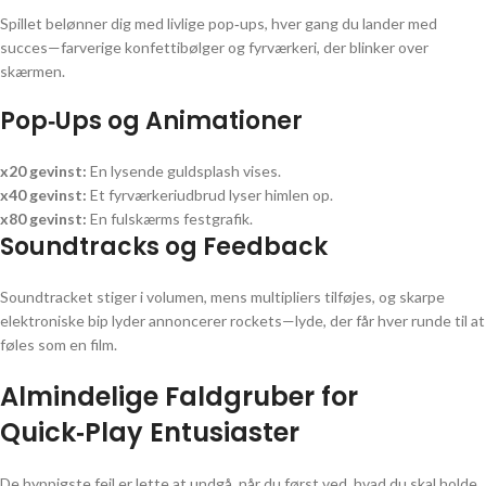
Spillet belønner dig med livlige pop‑ups, hver gang du lander med
succes—farverige konfettibølger og fyrværkeri, der blinker over
skærmen.
Pop‑Ups og Animationer
x20 gevinst:
En lysende guldsplash vises.
x40 gevinst:
Et fyrværkeriudbrud lyser himlen op.
x80 gevinst:
En fulskærms festgrafik.
Soundtracks og Feedback
Soundtracket stiger i volumen, mens multipliers tilføjes, og skarpe
elektroniske bip lyder annoncerer rockets—lyde, der får hver runde til at
føles som en film.
Almindelige Faldgruber for
Quick‑Play Entusiaster
De hyppigste fejl er lette at undgå, når du først ved, hvad du skal holde