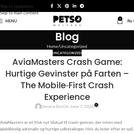
Skip to navigation
Skip to main content
0
MENU
₨
Blog
Home
Uncategorized
UNCATEGORIZED
AviaMasters Crash Game:
Hurtige Gevinster på Farten –
The Mobile‑First Crash
Experience
0
Service Bot
On June 7, 2026
AviaMasters er et frisk nyt tilskud til crash-genren, der trives med
øjeblikkelig adrenalin og hurtige udbetalinger. Hvis du leder efter et spil,