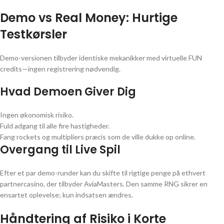
Demo vs Real Money: Hurtige
Testkørsler
Demo-versionen tilbyder identiske mekanikker med virtuelle FUN
credits—ingen registrering nødvendig.
Hvad Demoen Giver Dig
Ingen økonomisk risiko.
Fuld adgang til alle fire hastigheder.
Fang rockets og multipliers præcis som de ville dukke op online.
Overgang til Live Spil
Efter et par demo-runder kan du skifte til rigtige penge på ethvert
partnercasino, der tilbyder AviaMasters. Den samme RNG sikrer en
ensartet oplevelse; kun indsatsen ændres.
Håndtering af Risiko i Korte