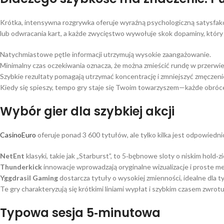
Krótka, intensywna rozgrywka oferuje wyraźną psychologiczną satysfakc
lub odwracania kart, a każde zwycięstwo wywołuje skok dopaminy, który
Natychmiastowe pętle informacji utrzymują wysokie zaangażowanie.
Minimalny czas oczekiwania oznacza, że można zmieścić rundę w przerwie
Szybkie rezultaty pomagają utrzymać koncentrację i zmniejszyć zmęczeni
Kiedy się spieszy, tempo gry staje się Twoim towarzyszem—każde obrócen
Wybór gier dla szybkiej akcji
CasinoEuro
oferuje ponad 3 600 tytułów, ale tylko kilka jest odpowiednich
NetEnt
klasyki, takie jak „Starburst”, to 5‑bębnowe sloty o niskim hold‑zi
Thunderkick
innowacje wprowadzają oryginalne wizualizacje i proste me
Yggdrasil Gaming
dostarcza tytuły o wysokiej zmienności, idealne dla ty
Te gry charakteryzują się krótkimi liniami wypłat i szybkim czasem zwro
Typowa sesja 5‑minutowa