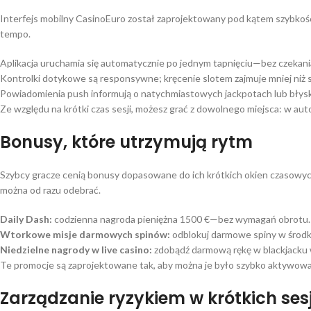
Interfejs mobilny CasinoEuro został zaprojektowany pod kątem szybkośc
tempo.
Aplikacja uruchamia się automatycznie po jednym tapnięciu—bez czekani
Kontrolki dotykowe są responsywne; kręcenie slotem zajmuje mniej niż 
Powiadomienia push informują o natychmiastowych jackpotach lub błys
Ze względu na krótki czas sesji, możesz grać z dowolnego miejsca: w aut
Bonusy, które utrzymują rytm
Szybcy gracze cenią bonusy dopasowane do ich krótkich okien czasowych
można od razu odebrać.
Daily Dash:
codzienna nagroda pieniężna 1500 €—bez wymagań obrotu.
Wtorkowe misje darmowych spinów:
odblokuj darmowe spiny w środku
Niedzielne nagrody w live casino:
zdobądź darmową rękę w blackjacku w
Te promocje są zaprojektowane tak, aby można je było szybko aktywować
Zarządzanie ryzykiem w krótkich ses