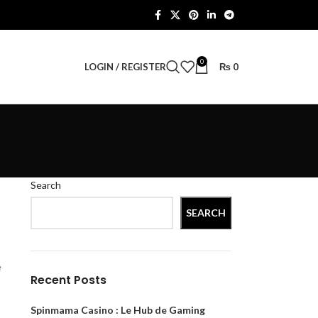
0
LOGIN / REGISTER
₨
0
Search
SEARCH
e
Recent Posts
Spinmama Casino : Le Hub de Gaming