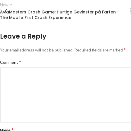
Newer
AviaMasters Crash Game: Hurtige Gevinster på Farten –
The Mobile‑First Crash Experience
Leave a Reply
*
Your email address will not be published.
Required fields are marked
*
Comment
*
Name