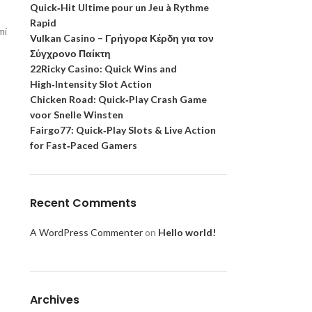
Quick‑Hit Ultime pour un Jeu à Rythme
Rapid
mi
Vulkan Casino – Γρήγορα Κέρδη για τον
Σύγχρονο Παίκτη
22Ricky Casino: Quick Wins and
High‑Intensity Slot Action
Chicken Road: Quick‑Play Crash Game
voor Snelle Winsten
Fairgo77: Quick‑Play Slots & Live Action
for Fast‑Paced Gamers
Recent Comments
A WordPress Commenter
on
Hello world!
Archives