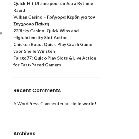
Quick‑Hit Ultime pour un Jeu à Rythme
Rapid
Vulkan Casino – Γρήγορα Κέρδη για τον
Σύγχρονο Παίκτη
22Ricky Casino: Quick Wins and
 a
High‑Intensity Slot Action
Chicken Road: Quick‑Play Crash Game
voor Snelle Winsten
Fairgo77: Quick‑Play Slots & Live Action
for Fast‑Paced Gamers
Recent Comments
A WordPress Commenter
on
Hello world!
Archives