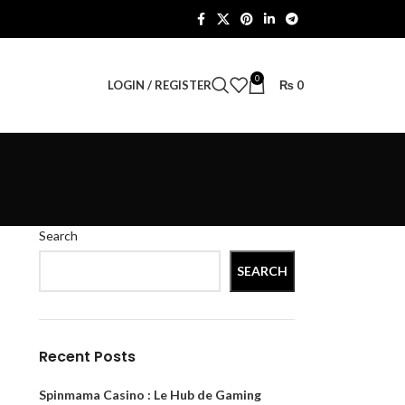
0
LOGIN / REGISTER
₨
0
Search
SEARCH
Recent Posts
Spinmama Casino : Le Hub de Gaming