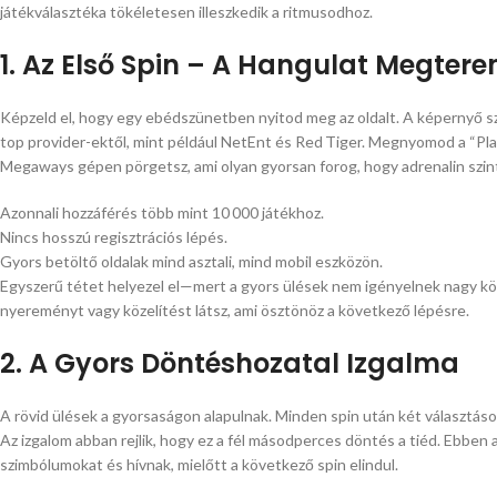
játékválasztéka tökéletesen illeszkedik a ritmusodhoz.
1. Az Első Spin – A Hangulat Megter
Képzeld el, hogy egy ebédszünetben nyitod meg az oldalt. A képernyő szí
top provider-ektől, mint például NetEnt és Red Tiger. Megnyomod a “Pla
Megaways gépen pörgetsz, ami olyan gyorsan forog, hogy adrenalin szint
Azonnali hozzáférés több mint 10 000 játékhoz.
Nincs hosszú regisztrációs lépés.
Gyors betöltő oldalak mind asztali, mind mobil eszközön.
Egyszerű tétet helyezel el—mert a gyors ülések nem igényelnek nagy k
nyereményt vagy közelítést látsz, ami ösztönöz a következő lépésre.
2. A Gyors Döntéshozatal Izgalma
A rövid ülések a gyorsaságon alapulnak. Minden spin után két választásod
Az izgalom abban rejlik, hogy ez a fél másodperces döntés a tiéd. Ebbe
szimbólumokat és hívnak, mielőtt a következő spin elindul.