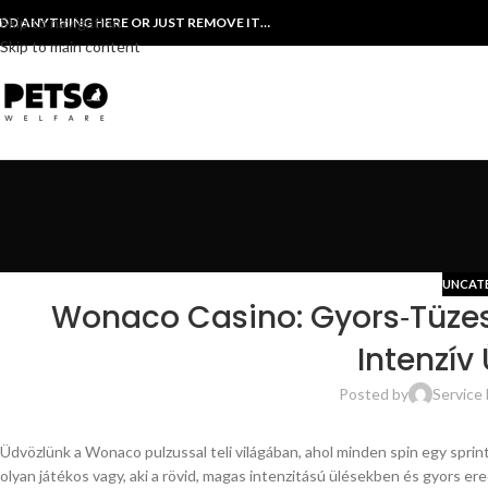
Skip to navigation
DD ANYTHING HERE OR JUST REMOVE IT…
Skip to main content
UNCAT
Wonaco Casino: Gyors‑Tüzes 
Intenzív
Posted by
Service
Üdvözlünk a Wonaco pulzussal teli világában, ahol minden spin egy sprin
olyan játékos vagy, aki a rövid, magas intenzitású ülésekben és gyors er