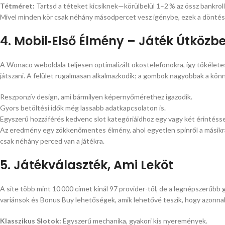
Tétméret:
Tartsd a téteket kicsiknek—körülbelül 1–2 % az össz bankro
Mivel minden kör csak néhány másodpercet vesz igénybe, ezek a döntések
4. Mobil‑Első Élmény – Játék Útközb
A Wonaco weboldala teljesen optimalizált okostelefonokra, így tökélet
játszani. A felület rugalmasan alkalmazkodik; a gombok nagyobbak a könn
Reszponzív design, ami bármilyen képernyőmérethez igazodik.
Gyors betöltési idők még lassabb adatkapcsolaton is.
Egyszerű hozzáférés kedvenc slot kategóriáidhoz egy vagy két érintésse
Az eredmény egy zökkenőmentes élmény, ahol egyetlen spinről a másikra 
csak néhány perced van a játékra.
5. Játékválaszték, Ami Leköt
A site több mint 10 000 címet kínál 97 provider-től, de a legnépszerűbb 
variánsok és Bonus Buy lehetőségek, amik lehetővé teszik, hogy azonnal 
Klasszikus Slotok:
Egyszerű mechanika, gyakori kis nyeremények.