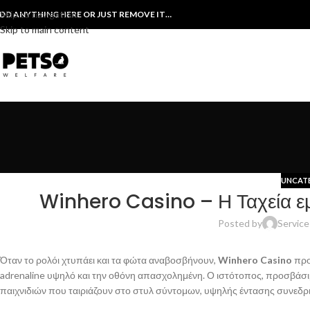
Skip to navigation
DD ANYTHING HERE OR JUST REMOVE IT…
Skip to main content
UNCAT
Winhero Casino – Η Ταχεία εμ
Posted by
Service
Όταν το ρολόι χτυπάει και τα φώτα αναβοσβήνουν,
Winhero Casino
προ
adrenaline υψηλό και την οθόνη απασχολημένη. Ο ιστότοπος, προσβάσιμο
παιχνιδιών που ταιριάζουν στο στυλ σύντομων, υψηλής έντασης συνεδρ