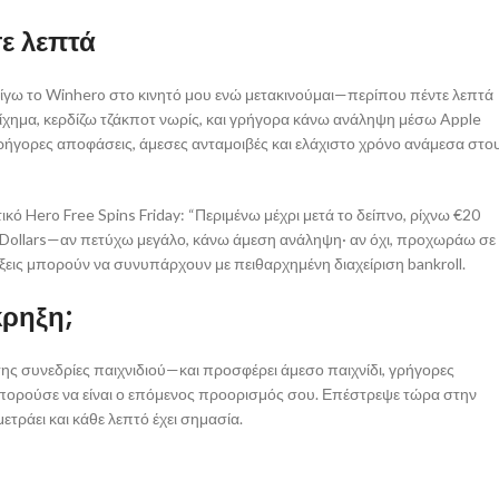
σε λεπτά
νοίγω το Winhero στο κινητό μου ενώ μετακινούμαι—περίπου πέντε λεπτά
ίχημα, κερδίζω τζάκποτ νωρίς, και γρήγορα κάνω ανάληψη μέσω Apple
ρήγορες αποφάσεις, άμεσες ανταμοιβές και ελάχιστο χρόνο ανάμεσα στο
κό Hero Free Spins Friday: “Περιμένω μέχρι μετά το δείπνο, ρίχνω €20
 Dollars—αν πετύχω μεγάλο, κάνω άμεση ανάληψη· αν όχι, προχωράω σε
ρήξεις μπορούν να συνυπάρχουν με πειθαρχημένη διαχείριση bankroll.
κρηξη;
σης συνεδρίες παιχνιδιού—και προσφέρει άμεσο παιχνίδι, γρήγορες
πορούσε να είναι ο επόμενος προορισμός σου. Επέστρεψε τώρα στην
τράει και κάθε λεπτό έχει σημασία.