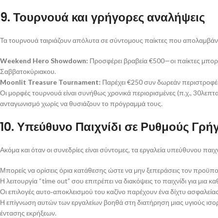
9. Τουρνουά και γρήγορες αναλήψεις
Τα τουρνουά ταιριάζουν απόλυτα σε σύντομους παίκτες που απολαμβάν
Weekend Hero Showdown:
Προσφέρει βραβεία €500—οι παίκτες μπορο
Σαββατοκύριακου.
Moonlit Treasure Tournament:
Παρέχει €250 συν δωρεάν περιστροφέ
Οι μορφές τουρνουά είναι συνήθως χρονικά περιορισμένες (π.χ., 30λεπ
ανταγωνισμό χωρίς να θυσιάζουν το πρόγραμμά τους.
10. Υπεύθυνο Παιχνίδι σε Ρυθμούς Γρή
Ακόμα και όταν οι συνεδρίες είναι σύντομες, τα εργαλεία υπεύθυνου πα
Μπορείς να ορίσεις όρια κατάθεσης ώστε να μην ξεπεράσεις τον προϋπο
Η λειτουργία “time out” σου επιτρέπει να διακόψεις το παιχνίδι για μι
Οι επιλογές αυτο‑αποκλεισμού του καζίνο παρέχουν ένα δίχτυ ασφαλείας α
Η επίγνωση αυτών των εργαλείων βοηθά στη διατήρηση μιας υγιούς ισορ
έντασης εκρήξεων.