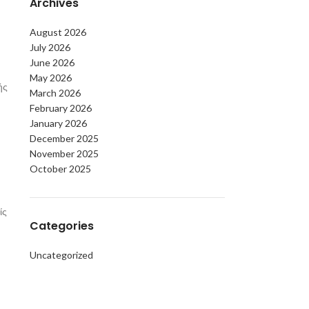
Archives
August 2026
July 2026
June 2026
May 2026
ής
March 2026
February 2026
January 2026
December 2025
November 2025
October 2025
ίς
Categories
Uncategorized