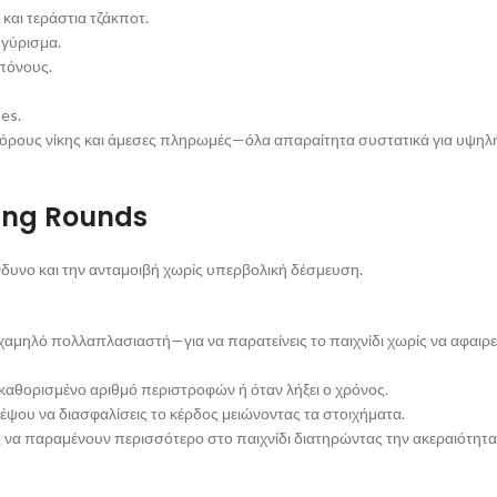
και τεράστια τζάκποτ.
γύρισμα.
πόνους.
nes.
ς όρους νίκης και άμεσες πληρωμές—όλα απαραίτητα συστατικά για υψηλ
ning Rounds
κίνδυνο και την ανταμοιβή χωρίς υπερβολική δέσμευση.
αμηλό πολλαπλασιαστή—για να παρατείνεις το παιχνίδι χωρίς να αφαιρε
καθορισμένο αριθμό περιστροφών ή όταν λήξει ο χρόνος.
έψου να διασφαλίσεις το κέρδος μειώνοντας τα στοιχήματα.
ς να παραμένουν περισσότερο στο παιχνίδι διατηρώντας την ακεραιότητα