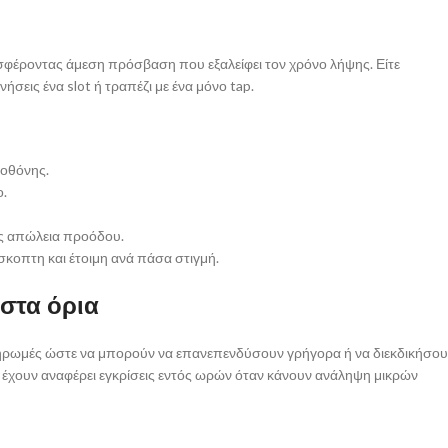
σφέροντας άμεση πρόσβαση που εξαλείφει τον χρόνο λήψης. Είτε
νήσεις ένα slot ή τραπέζι με ένα μόνο tap.
 οθόνης.
ο.
ίς απώλεια προόδου.
σκοπτη και έτοιμη ανά πάσα στιγμή.
στα όρια
 πληρωμές ώστε να μπορούν να επανεπενδύσουν γρήγορα ή να διεκδικήσο
έχουν αναφέρει εγκρίσεις εντός ωρών όταν κάνουν ανάληψη μικρών