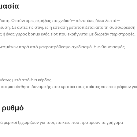
ημασία
σκέδαση. Οι σύντομες εκρήξεις παιχνιδιού—πέντε έως δέκα λεπτά—
υση. Σε αυτές τις στιγμές η εστίαση μετατοπίζεται από τη συσσώρευση
ς ή ένας γύρος bonus ενός slot που εκρήγνυται με δωρεάν περιστροφές.
τελεσμάτων παρά από μακροπρόθεσμο σχεδιασμό. Η ενθουσιασμός
μέσως μετά από ένα κέρδος.
 και μια αίσθηση δυναμικής που κρατάει τους παίκτες να επιστρέφουν γι
ν ρυθμό
 μερικοί ξεχωρίζουν για τους παίκτες που προτιμούν τα γρήγορα