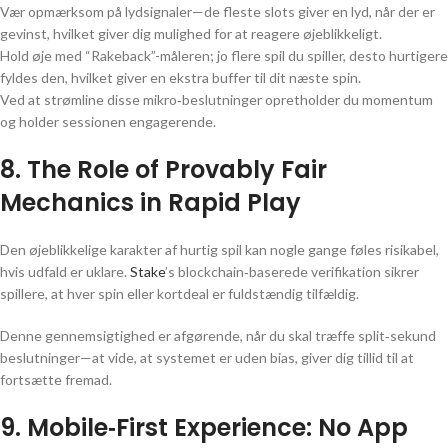
Vær opmærksom på lydsignaler—de fleste slots giver en lyd, når der er
gevinst, hvilket giver dig mulighed for at reagere øjeblikkeligt.
Hold øje med “Rakeback”-måleren; jo flere spil du spiller, desto hurtigere
fyldes den, hvilket giver en ekstra buffer til dit næste spin.
Ved at strømline disse mikro‑beslutninger opretholder du momentum
og holder sessionen engagerende.
8. The Role of Provably Fair
Mechanics in Rapid Play
Den øjeblikkelige karakter af hurtig spil kan nogle gange føles risikabel,
hvis udfald er uklare.
Stake
’s blockchain‑baserede verifikation sikrer
spillere, at hver spin eller kortdeal er fuldstændig tilfældig.
Denne gennemsigtighed er afgørende, når du skal træffe split‑sekund
beslutninger—at vide, at systemet er uden bias, giver dig tillid til at
fortsætte fremad.
9. Mobile‑First Experience: No App