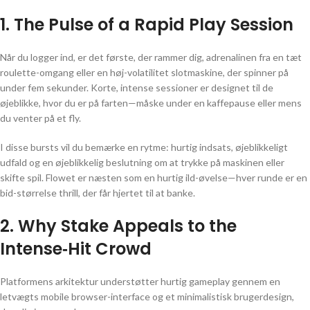
1. The Pulse of a Rapid Play Session
Når du logger ind, er det første, der rammer dig, adrenalinen fra en tæt
roulette-omgang eller en høj-volatilitet slotmaskine, der spinner på
under fem sekunder. Korte, intense sessioner er designet til de
øjeblikke, hvor du er på farten—måske under en kaffepause eller mens
du venter på et fly.
I disse bursts vil du bemærke en rytme: hurtig indsats, øjeblikkeligt
udfald og en øjeblikkelig beslutning om at trykke på maskinen eller
skifte spil. Flowet er næsten som en hurtig ild-øvelse—hver runde er en
bid-størrelse thrill, der får hjertet til at banke.
2. Why Stake Appeals to the
Intense‑Hit Crowd
Platformens arkitektur understøtter hurtig gameplay gennem en
letvægts mobile browser-interface og et minimalistisk brugerdesign,