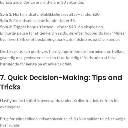
bonusrunde, der varer mindre end 30 sekunder.
Spin 1:
Hurtig indsats, øjeblikkeligt resultat—vinder $20.
Spin 2:
Re‑indsæt samme beløb—taber $5.
Spin 3:
Trigger bonus-tilstand—vinder $40 i én eksplosion.
En hurtig pause for at tjekke din saldo, derefter hopper du ind i “Mines,”
hvor hvert klik er et beslutningspunkt, der afsluttes på få sekunder.
Dette cyklus kan gentages flere gange inden for fem minutter, hvilket
giver dig nok gevinster eller tab til at føle dig tilfreds uden at blive
hængende for længe på et enkelt udfald.
7. Quick Decision-Making: Tips and
Tricks
Hastigheden i spillet kræver, at du stoler på dine instinkter frem for
overvejelse.
Brug forudindstillede indsatsniveauer, så du ikke spilder tid på at vælge
hver runde.