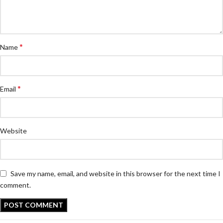
*
Name
*
Email
Website
Save my name, email, and website in this browser for the next time I
comment.