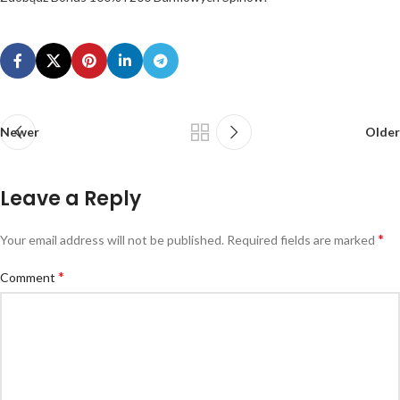
Newer
Older
Leave a Reply
*
Your email address will not be published.
Required fields are marked
*
Comment