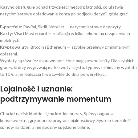
Kasyno obsługuje ponad trzydzieści metod płatności, co ułatwia
natychmiastowe doładowanie konta po podjęciu decyzji, gdzie grać.
E‑portfele:
PayPal, Skrill, Neteller — natychmiastowe depozyty.
Karty:
Visa i Mastercard — realizacja w kilka sekund na urządzeniach
mobilnych.
Kryptowaluty:
Bitcoin i Ethereum — szybkie przelewy z minimalnymi
opłatami.
Wypłaty są również usprawnione, choć mają pewne limity. Dla szybkich
graczy, którzy wygrywają małe kwoty często, typowy minimalny wypłata
to 10 €, a jej realizacja trwa zwykle do dnia po weryfikacji.
Lojalność i uznanie:
podtrzymywanie momentum
Chociaż nacisk kładzie się na krótkie bursty, Spinsy nagradza
konsekwentną grę poprzez program lojalnościowy. System śledzi ilość
spinów na dzień, a nie godziny spędzone online.