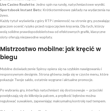
Live Casino Roulette:
Jedno spin na rundę, natychmiastowe wyniki.
Sportsbook Instant Bets:
Krótkoterminowe zakłady na wydarzenia na
żywo.
Każdy tytuł wyświetla z góry RTP i zmienność na stronie gry, pozwalając
graczom ocenić ryzyko przed rozpoczęciem kręcenia. Dla tych, którzy
wolą solidne prawdopodobieństwa od efektownych grafik, klasyczne
sloty oferują niezawodne wypłaty.
Mistrzostwo mobilne: jak kręcić w
biegu
Mobilne doświadczenie Spinsy opiera się na szybkim nawigowaniu i
responsywnym designie. Strona główna zwija się w czyste menu, które
pokazuje Twoje saldo, ostatnie wygrane i aktualne promocje.
Po wybraniu gry, interfejs natychmiast się dostosowuje — przyciski
powiększają się do kliknięcia palcem, a prędkość bębnów można
regulować suwakiem, zapewniając maksymalną kontrolę nad tempem.