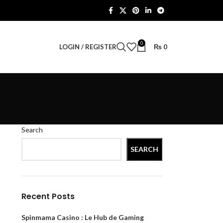
0
LOGIN / REGISTER
₨
0
Search
SEARCH
Recent Posts
Spinmama Casino : Le Hub de Gaming