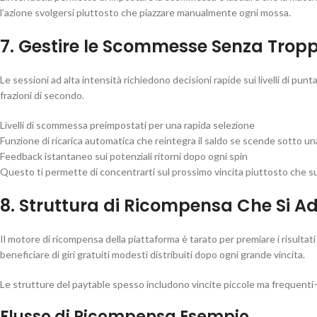
l’azione svolgersi piuttosto che piazzare manualmente ogni mossa.
7. Gestire le Scommesse Senza Troppi
Le sessioni ad alta intensità richiedono decisioni rapide sui livelli di pu
frazioni di secondo.
Livelli di scommessa preimpostati per una rapida selezione
Funzione di ricarica automatica che reintegra il saldo se scende sotto un
Feedback istantaneo sui potenziali ritorni dopo ogni spin
Questo ti permette di concentrarti sul prossimo vincita piuttosto che su 
8. Struttura di Ricompensa Che Si A
Il motore di ricompensa della piattaforma è tarato per premiare i risulta
beneficiare di giri gratuiti modesti distribuiti dopo ogni grande vincita.
Le strutture del paytable spesso includono vincite piccole ma frequent
Flusso di Ricompensa Esempio