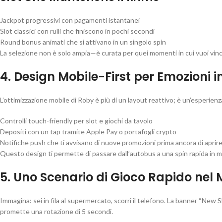
Jackpot progressivi con pagamenti istantanei
Slot classici con rulli che finiscono in pochi secondi
Round bonus animati che si attivano in un singolo spin
La selezione non è solo ampia—è curata per quei momenti in cui vuoi vincer
4. Design Mobile-First per Emozioni 
L’ottimizzazione mobile di Roby è più di un layout reattivo; è un’esperien
Controlli touch-friendly per slot e giochi da tavolo
Depositi con un tap tramite Apple Pay o portafogli crypto
Notifiche push che ti avvisano di nuove promozioni prima ancora di aprire
Questo design ti permette di passare dall’autobus a una spin rapida in 
5. Uno Scenario di Gioco Rapido nel
Immagina: sei in fila al supermercato, scorri il telefono. La banner “New 
promette una rotazione di 5 secondi.