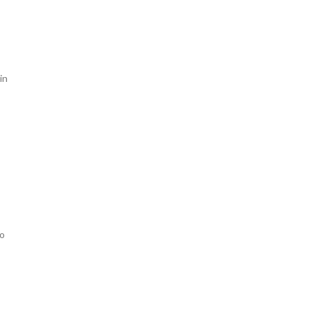
in
no