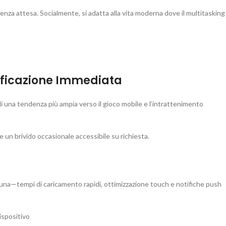
nza attesa. Socialmente, si adatta alla vita moderna dove il multitasking
ificazione Immediata
i una tendenza più ampia verso il gioco mobile e l’intrattenimento
 un brivido occasionale accessibile su richiesta.
una—tempi di caricamento rapidi, ottimizzazione touch e notifiche push
ispositivo