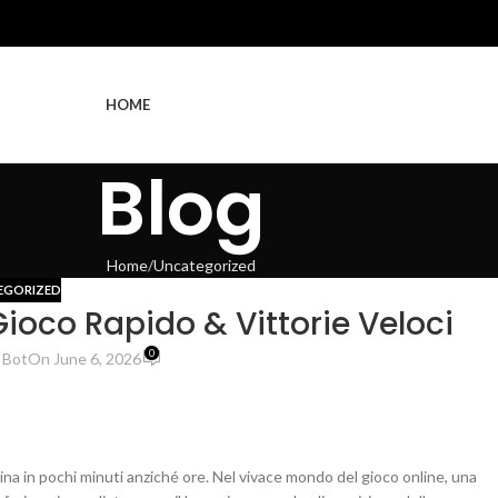
HOME
Blog
Home
Uncategorized
EGORIZED
ioco Rapido & Vittorie Veloci
0
 Bot
On June 6, 2026
na in pochi minuti anziché ore. Nel vivace mondo del gioco online, una