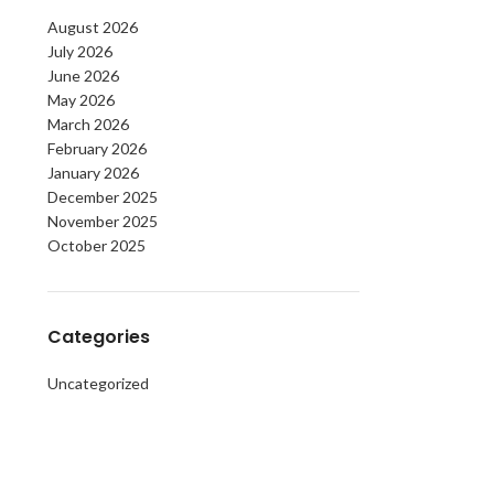
August 2026
July 2026
June 2026
May 2026
March 2026
February 2026
January 2026
December 2025
November 2025
October 2025
Categories
Uncategorized