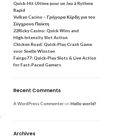
Quick‑Hit Ultime pour un Jeu à Rythme
Rapid
Vulkan Casino – Γρήγορα Κέρδη για τον
Σύγχρονο Παίκτη
22Ricky Casino: Quick Wins and
High‑Intensity Slot Action
Chicken Road: Quick‑Play Crash Game
voor Snelle Winsten
Fairgo77: Quick‑Play Slots & Live Action
for Fast‑Paced Gamers
Recent Comments
A WordPress Commenter
on
Hello world!
t
Archives