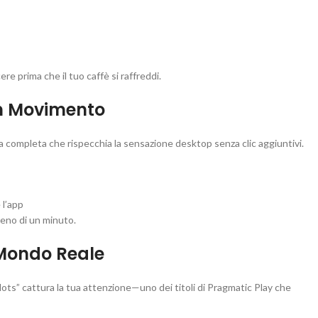
e prima che il tuo caffè si raffreddi.
in Movimento
za completa che rispecchia la sensazione desktop senza clic aggiuntivi.
 l’app
meno di un minuto.
 Mondo Reale
Slots” cattura la tua attenzione—uno dei titoli di Pragmatic Play che