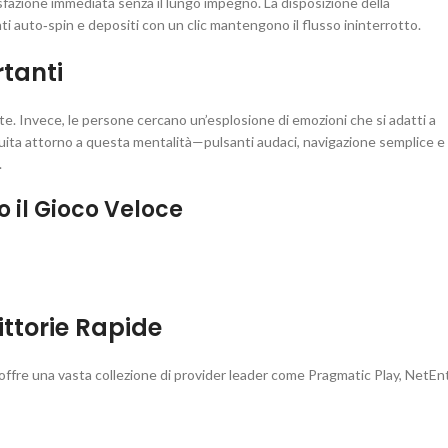
sfazione immediata senza il lungo impegno. La disposizione della
anti auto‑spin e depositi con un clic mantengono il flusso ininterrotto.
rtanti
ate. Invece, le persone cercano un’esplosione di emozioni che si adatti a
truita attorno a questa mentalità—pulsanti audaci, navigazione semplice e
.
 il Gioco Veloce
ittorie Rapide
by offre una vasta collezione di provider leader come Pragmatic Play, NetEn