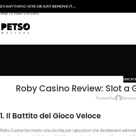
Skip to navigation
DD ANYTHING HERE OR JUST REMOVE IT…
Skip to main content
UNCAT
Roby Casino Review: Slot a G
Posted by
Service
1. Il Battito del Gioco Veloce
Roby Casino ha creato una nicchia per i giocatori che desiderano adrenali