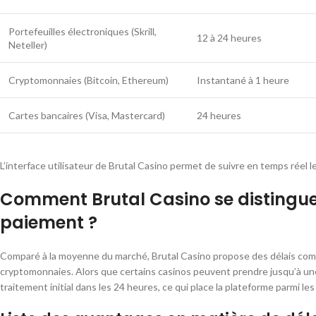
Portefeuilles électroniques (Skrill,
12 à 24 heures
Neteller)
Cryptomonnaies (Bitcoin, Ethereum)
Instantané à 1 heure
Cartes bancaires (Visa, Mastercard)
24 heures
L’interface utilisateur de Brutal Casino permet de suivre en temps réel 
Comment Brutal Casino se distingue-
paiement ?
Comparé à la moyenne du marché, Brutal Casino propose des délais compéti
cryptomonnaies. Alors que certains casinos peuvent prendre jusqu’à une
traitement initial dans les 24 heures, ce qui place la plateforme parmi le