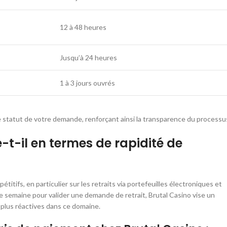
12 à 48 heures
Jusqu’à 24 heures
1 à 3 jours ouvrés
le statut de votre demande, renforçant ainsi la transparence du processu
t-il en termes de rapidité de
tifs, en particulier sur les retraits via portefeuilles électroniques et
 semaine pour valider une demande de retrait, Brutal Casino vise un
s plus réactives dans ce domaine.