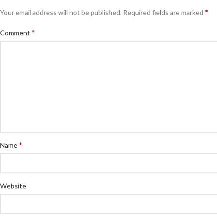
*
Your email address will not be published.
Required fields are marked
*
Comment
*
Name
Website