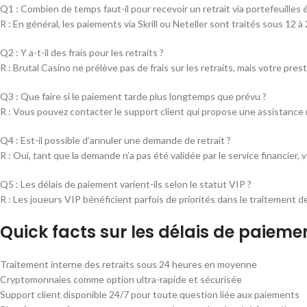
Q1 : Combien de temps faut-il pour recevoir un retrait via portefeuilles 
R : En général, les paiements via Skrill ou Neteller sont traités sous 12
Q2 : Y a-t-il des frais pour les retraits ?
R : Brutal Casino ne prélève pas de frais sur les retraits, mais votre pr
Q3 : Que faire si le paiement tarde plus longtemps que prévu ?
R : Vous pouvez contacter le support client qui propose une assistance r
Q4 : Est-il possible d’annuler une demande de retrait ?
R : Oui, tant que la demande n’a pas été validée par le service financier,
Q5 : Les délais de paiement varient-ils selon le statut VIP ?
R : Les joueurs VIP bénéficient parfois de priorités dans le traitement 
Quick facts sur les délais de paieme
Traitement interne des retraits sous 24 heures en moyenne
Cryptomonnaies comme option ultra-rapide et sécurisée
Support client disponible 24/7 pour toute question liée aux paiements