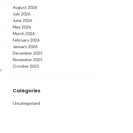
August 2026
July 2026
June 2026
May 2026
March 2026
February 2026
January 2026
December 2025
November 2025
October 2025
s.
Categories
Uncategorized