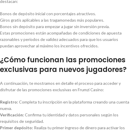
destacan:
Bonos de depósito inicial con porcentajes atractivos.
Giros gratis aplicables a las tragamonedas más populares.
Bonos sin depósito para empezar a jugar sin inversión previa.
Estas promociones están acompañadas de condiciones de apuesta
razonables y períodos de validez adecuados para que los usuarios
puedan aprovechar al máximo los incentivos ofrecidos.
¿Cómo funcionan las promociones
exclusivas para nuevos jugadores?
A continuación, te mostramos en detalle el proceso para acceder y
disfrutar de las promociones exclusivas en Frumzi Casino:
Registro:
Completa tu inscripción en la plataforma creando una cuenta
nueva.
Verificación:
Confirma tu identidad y datos personales según los
requisitos de seguridad.
Primer depósito:
Realiza tu primer ingreso de dinero para activar los