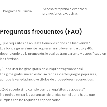
Acceso temprano a eventos y
Programa VIP inicial
promociones exclusivas
Preguntas frecuentes (FAQ)
¿Qué requisitos de apuesta tienen los bonos de bienvenida?
Los bonos generalmente requieren un rollover entre 30x y 40x,
dependiendo de la promoción, lo cual es transparente y especificado en
los términos.
¿Puedo usar los giros gratis en cualquier tragamonedas?
Los giros gratis suelen estar limitados a ciertos juegos populares,
aunque la variedad incluye títulos de proveedores reconocidos.
¿Qué sucede si no cumplo con los requisitos de apuesta?
No podrás retirar las ganancias obtenidas con el bono hasta que
cumplas con los requisitos especificados.