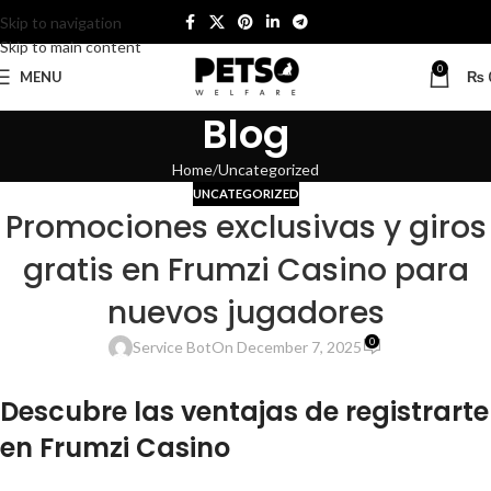
Skip to navigation
Skip to main content
0
MENU
₨
Blog
Home
Uncategorized
UNCATEGORIZED
Promociones exclusivas y giros
gratis en Frumzi Casino para
nuevos jugadores
0
Service Bot
On December 7, 2025
Descubre las ventajas de registrarte
en Frumzi Casino