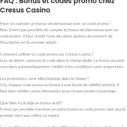
FAQ : Bonus et codes promo chez
Cresus Casino
Peut-on cumuler un bonus de bienvenue avec un code promo ?
Non, il n’est pas possible de cumuler le bonus de bienvenue avec un
code promo. Il faut choisir l’une des deux options au moment de
l’inscription et du premier dépôt.
Comment utiliser un code promo sur Cresus Casino ?
Lors du dépôt, saisissez le code dans le champ dédié. Le bonus associé
sera alors automatiquement crédité si les conditions sont respectées.
Les promotions sont-elles limitées dans le temps ?
Oui, chaque code promo ou bonus a une durée de validité précise. Il
faut bien vérifier cette information pour ne pas perdre d’avantage.
Que faire si j’ai déjà un bonus actif ?
Il n’est pas possible d’activer un autre bonus ou code promo tant que le
premier n’est pas utilisé ou expiré.