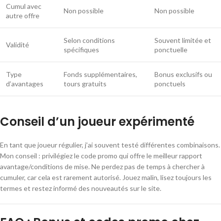
Cumul avec
Non possible
Non possible
autre offre
Selon conditions
Souvent limitée et
Validité
spécifiques
ponctuelle
Type
Fonds supplémentaires,
Bonus exclusifs ou
d’avantages
tours gratuits
ponctuels
Conseil d’un joueur expérimenté
En tant que joueur régulier, j’ai souvent testé différentes combinaisons.
Mon conseil : privilégiez le code promo qui offre le meilleur rapport
avantage/conditions de mise. Ne perdez pas de temps à chercher à
cumuler, car cela est rarement autorisé. Jouez malin, lisez toujours les
termes et restez informé des nouveautés sur le site.