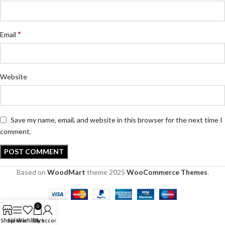
*
Email
Website
Save my name, email, and website in this browser for the next time I
comment.
Based on
WoodMart
theme
2025
WooCommerce Themes
.
0
Shop
Sidebar
Wishlist
Cart
My account