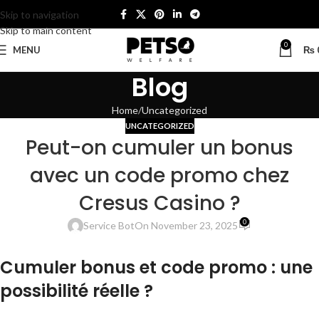
Skip to navigation
Skip to main content
0
MENU
₨
Blog
Home
Uncategorized
UNCATEGORIZED
Peut-on cumuler un bonus
avec un code promo chez
Cresus Casino ?
0
Service Bot
On November 23, 2025
Cumuler bonus et code promo : une
possibilité réelle ?