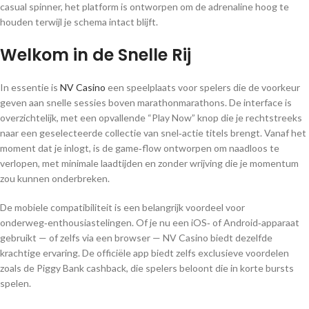
casual spinner, het platform is ontworpen om de adrenaline hoog te
houden terwijl je schema intact blijft.
Welkom in de Snelle Rij
In essentie is
NV Casino
een speelplaats voor spelers die de voorkeur
geven aan snelle sessies boven marathonmarathons. De interface is
overzichtelijk, met een opvallende “Play Now” knop die je rechtstreeks
naar een geselecteerde collectie van snel‑actie titels brengt. Vanaf het
moment dat je inlogt, is de game‑flow ontworpen om naadloos te
verlopen, met minimale laadtijden en zonder wrijving die je momentum
zou kunnen onderbreken.
De mobiele compatibiliteit is een belangrijk voordeel voor
onderweg‑enthousiastelingen. Of je nu een iOS‑ of Android‑apparaat
gebruikt — of zelfs via een browser — NV Casino biedt dezelfde
krachtige ervaring. De officiële app biedt zelfs exclusieve voordelen
zoals de Piggy Bank cashback, die spelers beloont die in korte bursts
spelen.