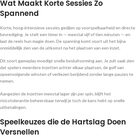
Wat Maakt Korte Sessies Zo
Spannend
Korte, hoog‑intensieve sessies gedijen op voorspelbaarheid en directe
bevrediging. Je stelt een timer in — meestal vijf of tien minuten — en
laat de reels hun magie doen. De spanning komt voort uit het bijna
onmiddellijk zien van de uitkomst na het plaatsen van een inzet.
Dit soort gameplay moedigt snelle besluitvorming aan. Je zult vaak zien
dat spelers meerdere inzetten achter elkaar plaatsen, de golf van
opeenvolgende winsten of verliezen berijdend zonder lange pauzes te
nemen.
Aangezien de inzetten meestal lager zijn per spin, blijft het
risicotolerantie beheersbaar terwijl je toch de kans hebt op snelle
uitbetalingen.
Speelkeuzes die de Hartslag Doen
Versnellen