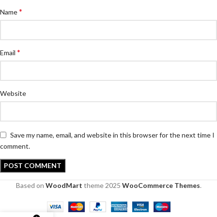
*
Name
*
Email
Website
Save my name, email, and website in this browser for the next time I
comment.
Based on
WoodMart
theme
2025
WooCommerce Themes
.