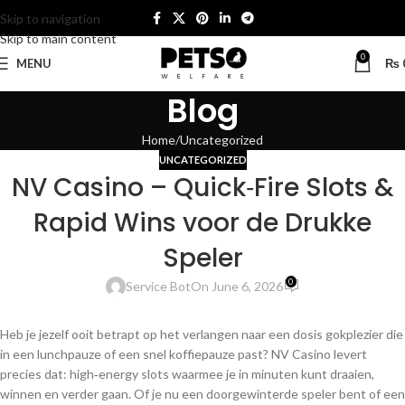
Skip to navigation
Skip to main content
0
MENU
₨
Blog
Home
Uncategorized
UNCATEGORIZED
NV Casino – Quick‑Fire Slots &
Rapid Wins voor de Drukke
Speler
0
Service Bot
On June 6, 2026
Heb je jezelf ooit betrapt op het verlangen naar een dosis gokplezier die
in een lunchpauze of een snel koffiepauze past? NV Casino levert
precies dat: high‑energy slots waarmee je in minuten kunt draaien,
winnen en verder gaan. Of je nu een doorgewinterde speler bent of een