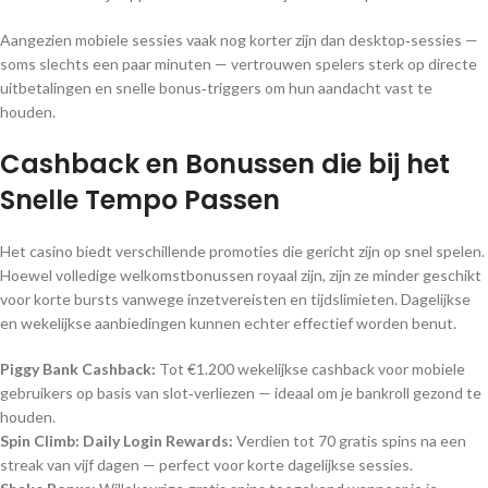
Aangezien mobiele sessies vaak nog korter zijn dan desktop‑sessies —
soms slechts een paar minuten — vertrouwen spelers sterk op directe
uitbetalingen en snelle bonus‑triggers om hun aandacht vast te
houden.
Cashback en Bonussen die bij het
Snelle Tempo Passen
Het casino biedt verschillende promoties die gericht zijn op snel spelen.
Hoewel volledige welkomstbonussen royaal zijn, zijn ze minder geschikt
voor korte bursts vanwege inzetvereisten en tijdslimieten. Dagelijkse
en wekelijkse aanbiedingen kunnen echter effectief worden benut.
Piggy Bank Cashback:
Tot €1.200 wekelijkse cashback voor mobiele
gebruikers op basis van slot‑verliezen — ideaal om je bankroll gezond te
houden.
Spin Climb: Daily Login Rewards:
Verdien tot 70 gratis spins na een
streak van vijf dagen — perfect voor korte dagelijkse sessies.