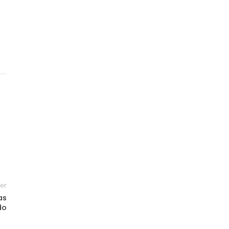
er
as
do