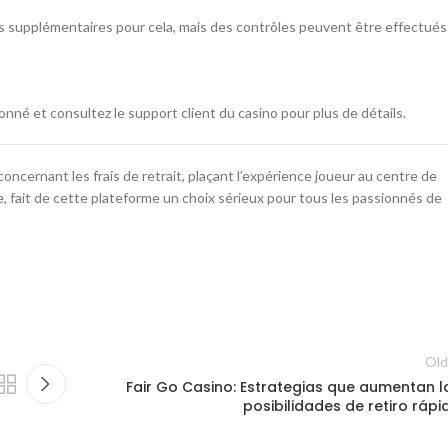
rais supplémentaires pour cela, mais des contrôles peuvent être effectués
nné et consultez le support client du casino pour plus de détails.
oncernant les frais de retrait, plaçant l’expérience joueur au centre de
e, fait de cette plateforme un choix sérieux pour tous les passionnés de
Old
Fair Go Casino: Estrategias que aumentan l
posibilidades de retiro rápi