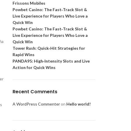
Frissons Mobiles
Powbet Casino: The Fast‑Track Slot &
Live Experience for Players Who Love a
Quick Win
Powbet Casino: The Fast‑Track Slot &
Live Experience for Players Who Love a
ia
Quick Win
Tower Rush: Quick‑Hit Strategies for
Rapid Wins
PANDA95: High‑Intensity Slots and Live
Action for Quick Wins
er
Recent Comments
A WordPress Commenter
on
Hello world!
ls