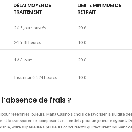
DÉLAI MOYEN DE
LIMITE MINIMUM DE
TRAITEMENT
RETRAIT
2 à 5 jours ouvrés
20 €
24 à 48 heures
10 €
1 à 3 jours
20 €
Instantané à 24 heures
10 €
 l’absence de frais ?
pour retenir les joueurs. Mafia Casino a choisi de favoriser la fluidité de
ce et la transparence, composants essentiels pour un joueur exigeant. D
parable, voire supérieure à plusieurs concurrents qui facturent souvent c