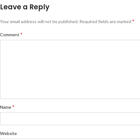
Leave a Reply
*
Your email address will not be published.
Required fields are marked
*
Comment
*
Name
Website