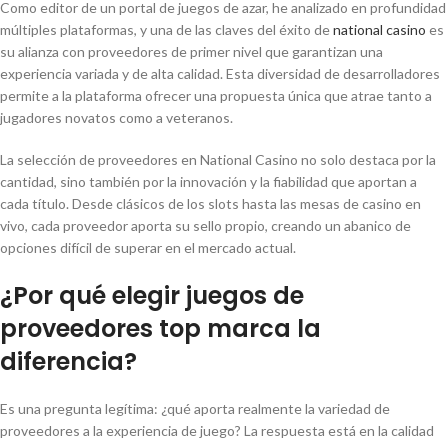
Como editor de un portal de juegos de azar, he analizado en profundidad
múltiples plataformas, y una de las claves del éxito de
national casino
es
su alianza con proveedores de primer nivel que garantizan una
experiencia variada y de alta calidad. Esta diversidad de desarrolladores
permite a la plataforma ofrecer una propuesta única que atrae tanto a
jugadores novatos como a veteranos.
La selección de proveedores en National Casino no solo destaca por la
cantidad, sino también por la innovación y la fiabilidad que aportan a
cada título. Desde clásicos de los slots hasta las mesas de casino en
vivo, cada proveedor aporta su sello propio, creando un abanico de
opciones difícil de superar en el mercado actual.
¿Por qué elegir juegos de
proveedores top marca la
diferencia?
Es una pregunta legítima: ¿qué aporta realmente la variedad de
proveedores a la experiencia de juego? La respuesta está en la calidad