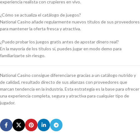
experiencia realista con crupieres en vivo.
¿Cómo se actualiza el catálogo de juegos?
National Casino añade regularmente nuevos títulos de sus proveedores
para mantener la oferta fresca y atractiva.
¿Puedo probar los juegos gratis antes de apostar dinero real?
En la mayoría de los títulos sí, puedes jugar en modo demo para
familiarizarte sin riesgo.
National Casino consigue diferenciarse gracias a un catálogo nutrido y
de calidad, resultado directo de sus alianzas con proveedores que
marcan tendencia en la industria. Esta estrategia es la base para ofrecer
una experiencia completa, segura y atractiva para cualquier tipo de
jugador.