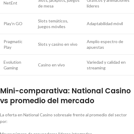
Slots, jackpots, juegos
Gráficos y animaciones
NetEnt
de mesa
líderes
Slots temáticos,
Play’n GO
Adaptabilidad móvil
juegos móviles
Pragmatic
Amplio espectro de
Slots y casino en vivo
Play
apuestas
Evolution
Variedad y calidad en
Casino en vivo
Gaming
streaming
Mini-comparativa: National Casino
vs promedio del mercado
La oferta en National Casino sobresale frente al promedio del sector
por:
Mayor número de proveedores líderes integrados.