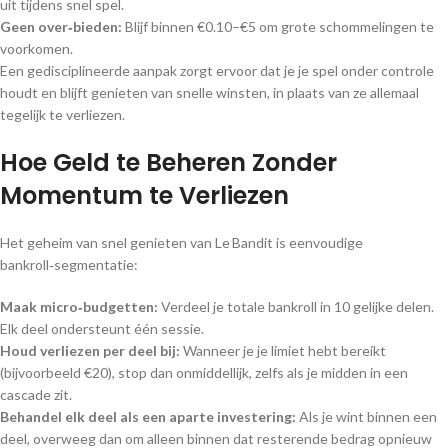
uit tijdens snel spel.
Geen over‑bieden:
Blijf binnen €0.10–€5 om grote schommelingen te
voorkomen.
Een gedisciplineerde aanpak zorgt ervoor dat je je spel onder controle
houdt en blijft genieten van snelle winsten, in plaats van ze allemaal
tegelijk te verliezen.
Hoe Geld te Beheren Zonder
Momentum te Verliezen
Het geheim van snel genieten van Le Bandit is eenvoudige
bankroll‑segmentatie:
Maak micro‑budgetten:
Verdeel je totale bankroll in 10 gelijke delen.
Elk deel ondersteunt één sessie.
Houd verliezen per deel bij:
Wanneer je je limiet hebt bereikt
(bijvoorbeeld €20), stop dan onmiddellijk, zelfs als je midden in een
cascade zit.
Behandel elk deel als een aparte investering:
Als je wint binnen een
deel, overweeg dan om alleen binnen dat resterende bedrag opnieuw