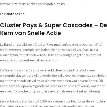
aanvoelt, zelfs na slechts een handvol spins.
Le Bandit casino
Cluster Pays & Super Cascades – De
Kern van Snelle Actie
Le Bandit gebruikt een Cluster Pays mechaniek: elke groep van vijf of
meer overeenkomende symbolen die horizontaal of verticaal naast
elkaar staan, telt als een winst. Deze eenvoudige regel betekent dat
elke spin vol potentieel uitkomsten zit.
De Super Cascade‑functie versterkt deze opwinding. Zodra een
winnende cluster verdwijnt, verdwijnen alle overeenkomende symbolen
op het raster ook, en vallen er nieuwe symbolen van bovenaf neer. Dit
kan meerdere opeenvolgende winsten in één spin activeren, waardoor
een kettingreactie ontstaat die aanvoelt als een instant mini‑bonus.
Een enkele cluster kan tot 100x opleveren voor high‑waarde symbolen.
Cascades duren meestal tussen twee en vijf rondes voordat ze