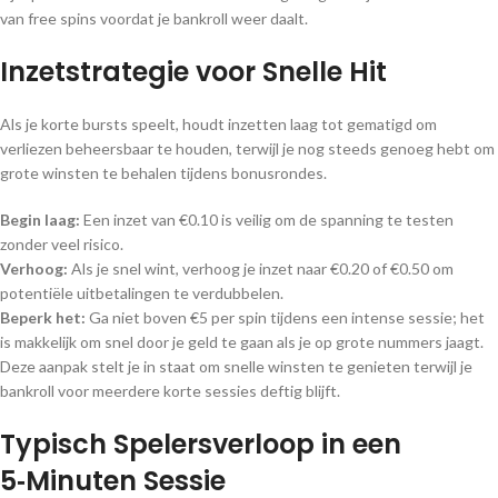
van free spins voordat je bankroll weer daalt.
Inzetstrategie voor Snelle Hit
Als je korte bursts speelt, houdt inzetten laag tot gematigd om
verliezen beheersbaar te houden, terwijl je nog steeds genoeg hebt om
grote winsten te behalen tijdens bonusrondes.
Begin laag:
Een inzet van €0.10 is veilig om de spanning te testen
zonder veel risico.
Verhoog:
Als je snel wint, verhoog je inzet naar €0.20 of €0.50 om
potentiële uitbetalingen te verdubbelen.
Beperk het:
Ga niet boven €5 per spin tijdens een intense sessie; het
is makkelijk om snel door je geld te gaan als je op grote nummers jaagt.
Deze aanpak stelt je in staat om snelle winsten te genieten terwijl je
bankroll voor meerdere korte sessies deftig blijft.
Typisch Spelersverloop in een
5‑Minuten Sessie