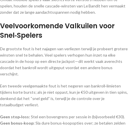
spelen, houden de snelle cascade‑winsten van Le Bandit hen vermaakt
zonder dat ze lange aandachtsspannen nodig hebben.
Veelvoorkomende Valkuilen voor
Snel‑Spelers
De grootste fout is het najagen van verliezen terwijl je probeert grotere
winsten snel te behalen. Veel spelers verhogen hun inzet na elke
cascade in de hoop op een directe jackpot—dit werkt vaak averechts
doordat het bankroll wordt uitgeput voordat een andere bonus
verschijnt.
Een tweede veelgemaakte fout is het negeren van bankroll‑limieten
tijdens korte bursts; als je niet oppast, kun je €50 uitgeven in tien spins,
denkend dat het “snel geld” is, terwijl je de controle over je
totaalbudget verliest.
Geen stop‑loss:
Stel een bovengrens per sessie in (bijvoorbeeld €30).
Geen bonus‑koop:
Sla dure bonus‑koopopties over; ze betalen zelden