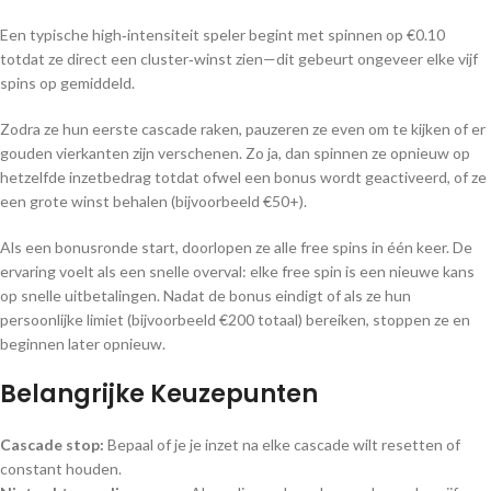
Een typische high‑intensiteit speler begint met spinnen op €0.10
totdat ze direct een cluster‑winst zien—dit gebeurt ongeveer elke vijf
spins op gemiddeld.
Zodra ze hun eerste cascade raken, pauzeren ze even om te kijken of er
gouden vierkanten zijn verschenen. Zo ja, dan spinnen ze opnieuw op
hetzelfde inzetbedrag totdat ofwel een bonus wordt geactiveerd, of ze
een grote winst behalen (bijvoorbeeld €50+).
Als een bonusronde start, doorlopen ze alle free spins in één keer. De
ervaring voelt als een snelle overval: elke free spin is een nieuwe kans
op snelle uitbetalingen. Nadat de bonus eindigt of als ze hun
persoonlijke limiet (bijvoorbeeld €200 totaal) bereiken, stoppen ze en
beginnen later opnieuw.
Belangrijke Keuzepunten
Cascade stop:
Bepaal of je je inzet na elke cascade wilt resetten of
constant houden.