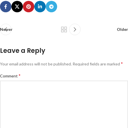
Newer
Older
Leave a Reply
*
Your email address will not be published.
Required fields are marked
*
Comment