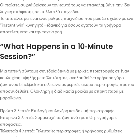
Οι παίκτες συχνά βρίσκουν τον εαυτό τους να επαναλαμβάνει την ίδια
λογική απόφασης σε πολλαπλά παιχνίδια.
Το αποτέλεσμα είναι ένας ρυθμός παιχνιδιού που μοιάζει σχεδόν με ένα
“instant win” κυνηγητό—ιδανικό για όσους αγαπούν τα γρήγορα
αποτελέσματα και την ταχεία ροή.
“What Happens in a 10‑Minute
Session?”
Μια τυπική σύντομη συνεδρία ξεκινά με μερικές περιστροφές σε έναν
κουλοχέρη υψηλής μεταβλητότητας, ακολουθεί ένα γρήγορο γύρο
ζωντανού blackjack και τελειώνει με μερικές ακόμα περιστροφές προτού
αποσυνδεθείτε. Ολόκληρη η διαδικασία μοιάζει με σπριντ παρά με
μαραθώνιο.
Πρώτα 3 λεπτά: Επιλογή κουλοχέρη και δοκιμή περιστροφής.
Επόμενα 3 λεπτά: Συμμετοχή σε ζωντανό τραπέζι με γρήγορες
αποφάσεις.
Τελευταία 4 λεπτά: Τελευταίες περιστροφές ή γρήγορες ρυθμίσεις