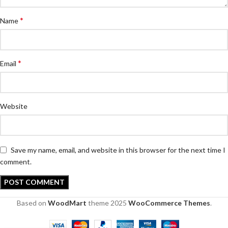
*
Name
*
Email
Website
Save my name, email, and website in this browser for the next time I
comment.
Based on
WoodMart
theme
2025
WooCommerce Themes
.