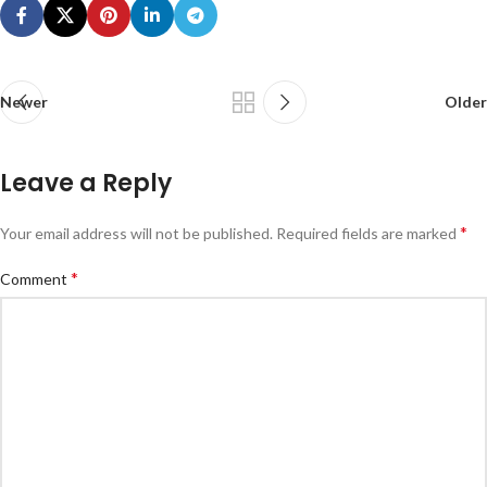
Newer
Older
Leave a Reply
*
Your email address will not be published.
Required fields are marked
*
Comment