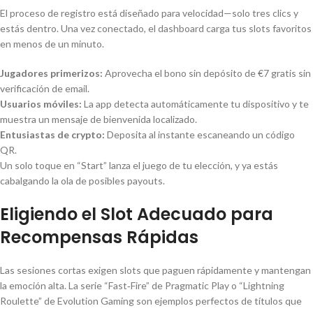
El proceso de registro está diseñado para velocidad—solo tres clics y
estás dentro. Una vez conectado, el dashboard carga tus slots favoritos
en menos de un minuto.
Jugadores primerizos:
Aprovecha el bono sin depósito de €7 gratis sin
verificación de email.
Usuarios móviles:
La app detecta automáticamente tu dispositivo y te
muestra un mensaje de bienvenida localizado.
Entusiastas de crypto:
Deposita al instante escaneando un código
QR.
Un solo toque en “Start” lanza el juego de tu elección, y ya estás
cabalgando la ola de posibles payouts.
Eligiendo el Slot Adecuado para
Recompensas Rápidas
Las sesiones cortas exigen slots que paguen rápidamente y mantengan
la emoción alta. La serie “Fast‑Fire” de Pragmatic Play o “Lightning
Roulette” de Evolution Gaming son ejemplos perfectos de títulos que