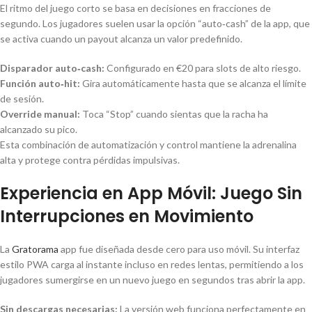
El ritmo del juego corto se basa en decisiones en fracciones de
segundo. Los jugadores suelen usar la opción “auto‑cash” de la app, que
se activa cuando un payout alcanza un valor predefinido.
Disparador auto‑cash:
Configurado en €20 para slots de alto riesgo.
Función auto‑hit:
Gira automáticamente hasta que se alcanza el límite
de sesión.
Override manual:
Toca “Stop” cuando sientas que la racha ha
alcanzado su pico.
Esta combinación de automatización y control mantiene la adrenalina
alta y protege contra pérdidas impulsivas.
Experiencia en App Móvil: Juego Sin
Interrupciones en Movimiento
La
Gratorama
app fue diseñada desde cero para uso móvil. Su interfaz
estilo PWA carga al instante incluso en redes lentas, permitiendo a los
jugadores sumergirse en un nuevo juego en segundos tras abrir la app.
Sin descargas necesarias:
La versión web funciona perfectamente en