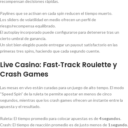
recompensan decisiones rápidas.
Paylines que se activan en cada spin reducen el tiempo muerto.
Los sliders de volatilidad en medio ofrecen un perfil de
riesgo/recompensa equilibrado.
El autoplay incorporado puede configurarse para detenerse tras un
cierto umbral de ganancia.
Un slot bien elegido puede entregar un payout satisfactorio en las
primeras tres spins, haciendo que cada segundo cuente.
Live Casino: Fast‑Track Roulette y
Crash Games
Las mesas en vivo están curadas para un juego de alto tempo. El modo
“Speed Spin” de la ruleta te permite apostar en menos de cinco
segundos, mientras que los crash games ofrecen un instante entre la
apuesta y el resultado.
Ruleta: El tiempo promedio para colocar apuestas es de
4 segundos
.
Crash: El tiempo de reacción promedio es de justo menos de
1 segundo
.