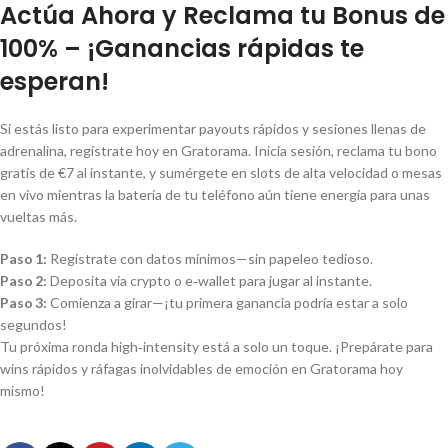
Actúa Ahora y Reclama tu Bonus de
100% – ¡Ganancias rápidas te
esperan!
Si estás listo para experimentar payouts rápidos y sesiones llenas de
adrenalina, regístrate hoy en Gratorama. Inicia sesión, reclama tu bono
gratis de €7 al instante, y sumérgete en slots de alta velocidad o mesas
en vivo mientras la batería de tu teléfono aún tiene energía para unas
vueltas más.
Paso 1:
Regístrate con datos mínimos—sin papeleo tedioso.
Paso 2:
Deposita vía crypto o e‑wallet para jugar al instante.
Paso 3:
Comienza a girar—¡tu primera ganancia podría estar a solo
segundos!
Tu próxima ronda high‑intensity está a solo un toque. ¡Prepárate para
wins rápidos y ráfagas inolvidables de emoción en Gratorama hoy
mismo!