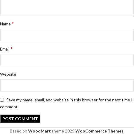
*
Name
*
Email
Website
Save my name, email, and website in this browser for the next time I
comment.
Based on
WoodMart
theme
2025
WooCommerce Themes
.