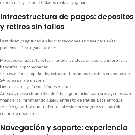
experiencia y las posibilidades reales de ganar.
Infraestructura de pagos: depósitos
y retiros sin fallos
La rapidez y seguridad en las transacciones es clave para evitar
problemas. Gratogana ofrece:
Métodos variados: tarjetas, monederos electrónicos, transferencias
bancarias, criptomonedas.
Procesamiento rápido: depósitos instantáneos y retiros en menos de
24 horas para la mayoría.
Límites claros y sin comisiones ocultas.
Además, utiliza cifrado SSL de última generación para proteger los datos
financieros, minimizando cualquier riesgo de fraude. Este enfoque
técnico garantiza que tu dinero esté siempre seguro y disponible
cuando lo necesites.
Navegación y soporte: experiencia