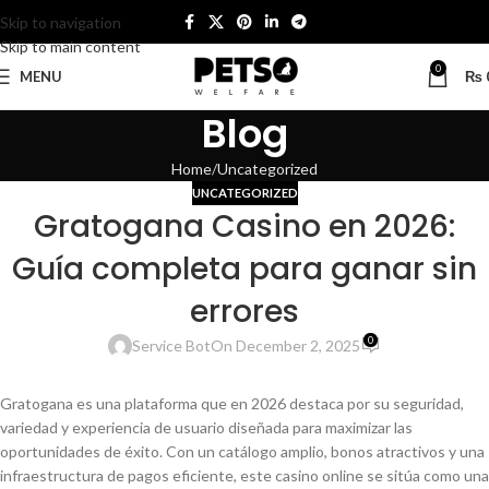
Skip to navigation
Skip to main content
0
MENU
₨
Blog
Home
Uncategorized
UNCATEGORIZED
Gratogana Casino en 2026:
Guía completa para ganar sin
errores
0
Service Bot
On December 2, 2025
Gratogana es una plataforma que en 2026 destaca por su seguridad,
variedad y experiencia de usuario diseñada para maximizar las
oportunidades de éxito. Con un catálogo amplio, bonos atractivos y una
infraestructura de pagos eficiente, este casino online se sitúa como una