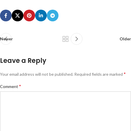
Newer
Older
Leave a Reply
*
Your email address will not be published.
Required fields are marked
*
Comment