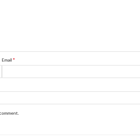
*
Email
I comment.