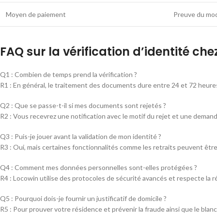
Moyen de paiement
Preuve du mod
FAQ sur la vérification d’identité ch
Q1 : Combien de temps prend la vérification ?
R1 : En général, le traitement des documents dure entre 24 et 72 heure
Q2 : Que se passe-t-il si mes documents sont rejetés ?
R2 : Vous recevrez une notification avec le motif du rejet et une dema
Q3 : Puis-je jouer avant la validation de mon identité ?
R3 : Oui, mais certaines fonctionnalités comme les retraits peuvent être
Q4 : Comment mes données personnelles sont-elles protégées ?
R4 : Locowin utilise des protocoles de sécurité avancés et respecte la 
Q5 : Pourquoi dois-je fournir un justificatif de domicile ?
R5 : Pour prouver votre résidence et prévenir la fraude ainsi que le blan