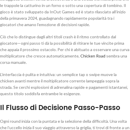
le trappole la catturino in un forno o sotto una copertura di tombino. Il
gioco è stato sviluppato da InOut Games ed è stato rilasciato all’inizio
della primavera 2024, guadagnando rapidamente popolarità tra i
giocatori che amano l’emozione di decisioni rapide.
Ciò che lo distingue dagli altri titoli crash è il ritmo controllato dal
giocatore—ogni passo ti dà la possibilità di ritirare le tue vincite prima
che appaia il prossimo ostacolo. Per chi è abituato a osservare una curva
moltiplicatore che cresce automaticamente,
Chicken Road
sembra una
corsa manuale.
L’interfaccia è pulita e intuitiva: un semplice tap o swipe muove la
chicken avanti mentre il moltiplicatore corrente lampeggia sopra la
strada. Se cerchi esplosioni di adrenalina rapide e pagamenti istantanei,
questo titolo soddisfa entrambe le esigenze.
Il Flusso di Decisione Passo-Passo
Ogni round inizia con la puntata e la selezione della difficoltà. Una volta
che l’uccello inizia il suo viaggio attraverso la griglia, ti trovi di fronte a un