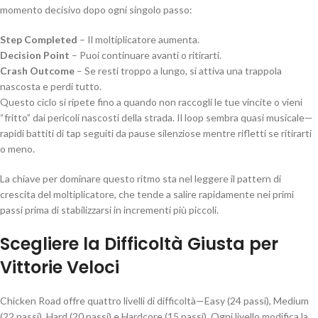
momento decisivo dopo ogni singolo passo:
Step Completed
– Il moltiplicatore aumenta.
Decision Point
– Puoi continuare avanti o ritirarti.
Crash Outcome
– Se resti troppo a lungo, si attiva una trappola
nascosta e perdi tutto.
Questo ciclo si ripete fino a quando non raccogli le tue vincite o vieni
“fritto” dai pericoli nascosti della strada. Il loop sembra quasi musicale—
rapidi battiti di tap seguiti da pause silenziose mentre rifletti se ritirarti
o meno.
La chiave per dominare questo ritmo sta nel leggere il pattern di
crescita del moltiplicatore, che tende a salire rapidamente nei primi
passi prima di stabilizzarsi in incrementi più piccoli.
Scegliere la Difficoltà Giusta per
Vittorie Veloci
Chicken Road offre quattro livelli di difficoltà—Easy (24 passi), Medium
(22 passi), Hard (20 passi) e Hardcore (15 passi). Ogni livello modifica la