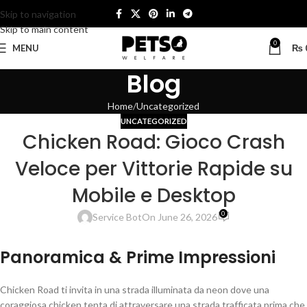
Skip to navigation
Skip to main content
0
MENU
₨
Blog
Home
Uncategorized
UNCATEGORIZED
Chicken Road: Gioco Crash
Veloce per Vittorie Rapide su
Mobile e Desktop
0
Service Bot
On June 26, 2026
Panoramica & Prime Impressioni
Chicken Road ti invita in una strada illuminata da neon dove una
coraggiosa chicken tenta di attraversare una strada trafficata prima che