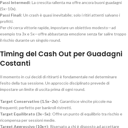
Passi Intermedi
: La crescita rallenta ma offre ancora buoni guadagni
(5x–10x).
Passi Finali
: Un crash è quasi inevitabile; solo i ritiri attenti salvano i
profitti.
Per chi cerca vittorie rapide, impostare un obiettivo modesto—ad
esempio tra 3x e 5x—offre abbastanza emozione senza far salire troppo
il rischio durante un singolo round.
Timing del Cash Out per Guadagni
Costanti
Il momento in cui decidi di ritirarti è fondamentale nel determinare
l’esito della tua sessione. Un approccio disciplinato prevede di
impostare un limite di uscita prima di ogni round.
Target Conservativo (1.5x–2x)
: Garantisce vincite piccole ma
frequenti; perfetto per bankroll ristretti.
Target Equilibrato (3x–5x)
: Offre un punto di equilibrio tra rischio e
ricompensa per sessioni medie.
Target Aggressivo (10x+)
: Riservato a chi è disposto ad accettare