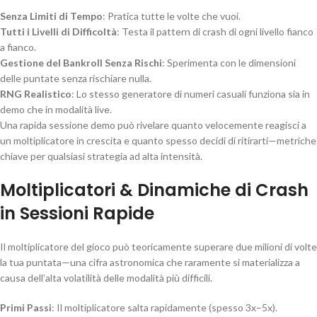
Senza Limiti di Tempo
: Pratica tutte le volte che vuoi.
Tutti i Livelli di Difficoltà
: Testa il pattern di crash di ogni livello fianco
a fianco.
Gestione del Bankroll Senza Rischi
: Sperimenta con le dimensioni
delle puntate senza rischiare nulla.
RNG Realistico
: Lo stesso generatore di numeri casuali funziona sia in
demo che in modalità live.
Una rapida sessione demo può rivelare quanto velocemente reagisci a
un moltiplicatore in crescita e quanto spesso decidi di ritirarti—metriche
chiave per qualsiasi strategia ad alta intensità.
Moltiplicatori & Dinamiche di Crash
in Sessioni Rapide
Il moltiplicatore del gioco può teoricamente superare due milioni di volte
la tua puntata—una cifra astronomica che raramente si materializza a
causa dell’alta volatilità delle modalità più difficili.
Primi Passi
: Il moltiplicatore salta rapidamente (spesso 3x–5x).