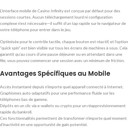
L’interface mobile de Casino Infinity est conçue par défaut pour des
sessions courtes. Aucun téléchargement lourd ni configuration
complexe n’est nécessaire—il suffit d’un tap rapide sur le navigateur de
votre téléphone pour entrer dans le jeu.
Optimisée pour le contrôle tactile, chaque bouton est réactif, et l’option
“quick spin” est bien visible sur tous les écrans de machines à sous. Cela
garantit qu’au cours d’une pause déjeuner ou en attendant dans une
file, vous pouvez commencer une session avec un minimum de friction.
Avantages Spécifiques au Mobile
Accès instantané depuis n’importe quel appareil connecté à Internet.
Graphismes auto-adaptatifs pour une performance fluide sur les
téléphones bas de gamme.
Dépôts en un clic via e-wallets ou crypto pour un réapprovisionnement
rapide du bankroll.
Ces fonctionnalités permettent de transformer n’importe quel moment
d’inactivité en une opportunité de gain potentiel.