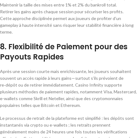
Maintenir la taille des mises entre 1% et 2% du bankroll total.
Retirer les gains après chaque session pour sécuriser les profits.
Cette approche disciplinée permet aux joueurs de profiter d’un
gameplay à haute intensité sans risquer leur stabilité financière à long
terme.
8. Flexibilité de Paiement pour des
Payouts Rapides
Après une session courte mais enrichissante, les joueurs souhaitent
souvent un accès rapide à leurs gains—surtout s’ils prévoient de
re‑dépôt ou de retirer immédiatement. Casino Infinity supporte
plusieurs méthodes de paiement rapides, notamment Visa, Mastercard,
e-wallets comme Skrill et Neteller, ainsi que des cryptomonnaies
populaires telles que Bitcoin et Ethereum.
Le processus de retrait de la plateforme est simplifié : les dépôts sont
instantanés via crypto ou e-wallets ; les retraits prennent
généralement moins de 24 heures une fois toutes les vérifications