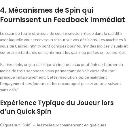
4. Mécanismes de Spin qui
Fournissent un Feedback Immédiat
Le cœur de toute stratégie de courte session réside dans la rapidité
avec laquelle vous recevez un retour sur vos décisions. Les machines à
sous de Casino Infinity sont conçues pour fournir des indices visuels et
sonores instantanés qui confirment les gains ou pertes en temps réel.
Par exemple, un jeu classique à cinq rouleaux peut finir de tourner en
moins de trois secondes, vous permettant de voir votre résultat
presque instantanément. Cette résolution rapide maintient
l’engagement des joueurs et les encourage à passer au tour suivant
sans délai.
Expérience Typique du Joueur lors
d’un Quick Spin
Cliquez sur “Spin” → les rouleaux commencent en quelques