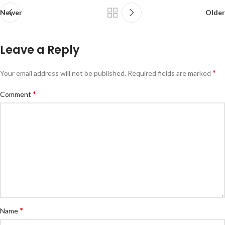
Newer
Older
Leave a Reply
*
Your email address will not be published.
Required fields are marked
*
Comment
*
Name