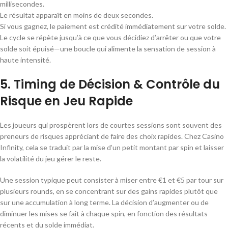
millisecondes.
Le résultat apparaît en moins de deux secondes.
Si vous gagnez, le paiement est crédité immédiatement sur votre solde.
Le cycle se répète jusqu’à ce que vous décidiez d’arrêter ou que votre
solde soit épuisé—une boucle qui alimente la sensation de session à
haute intensité.
5. Timing de Décision & Contrôle du
Risque en Jeu Rapide
Les joueurs qui prospèrent lors de courtes sessions sont souvent des
preneurs de risques appréciant de faire des choix rapides. Chez Casino
Infinity, cela se traduit par la mise d’un petit montant par spin et laisser
la volatilité du jeu gérer le reste.
Une session typique peut consister à miser entre €1 et €5 par tour sur
plusieurs rounds, en se concentrant sur des gains rapides plutôt que
sur une accumulation à long terme. La décision d’augmenter ou de
diminuer les mises se fait à chaque spin, en fonction des résultats
récents et du solde immédiat.