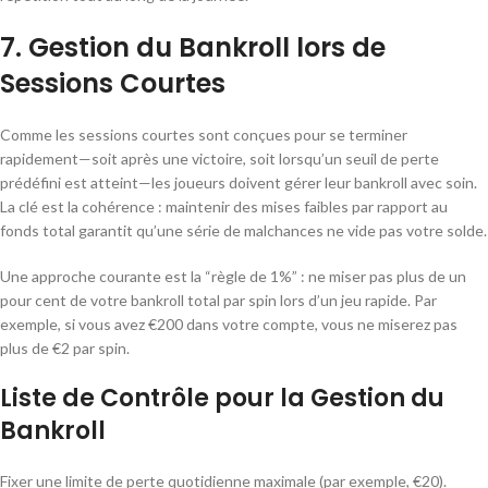
7. Gestion du Bankroll lors de
Sessions Courtes
Comme les sessions courtes sont conçues pour se terminer
rapidement—soit après une victoire, soit lorsqu’un seuil de perte
prédéfini est atteint—les joueurs doivent gérer leur bankroll avec soin.
La clé est la cohérence : maintenir des mises faibles par rapport au
fonds total garantit qu’une série de malchances ne vide pas votre solde.
Une approche courante est la “règle de 1%” : ne miser pas plus de un
pour cent de votre bankroll total par spin lors d’un jeu rapide. Par
exemple, si vous avez €200 dans votre compte, vous ne miserez pas
plus de €2 par spin.
Liste de Contrôle pour la Gestion du
Bankroll
Fixer une limite de perte quotidienne maximale (par exemple, €20).