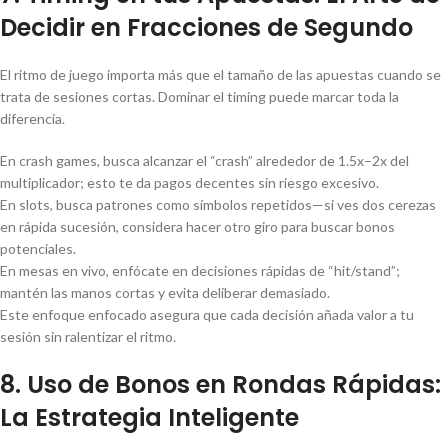
Decidir en Fracciones de Segundo
El ritmo de juego importa más que el tamaño de las apuestas cuando se
trata de sesiones cortas. Dominar el timing puede marcar toda la
diferencia.
En crash games, busca alcanzar el “crash” alrededor de 1.5x–2x del
multiplicador; esto te da pagos decentes sin riesgo excesivo.
En slots, busca patrones como símbolos repetidos—si ves dos cerezas
en rápida sucesión, considera hacer otro giro para buscar bonos
potenciales.
En mesas en vivo, enfócate en decisiones rápidas de “hit/stand”;
mantén las manos cortas y evita deliberar demasiado.
Este enfoque enfocado asegura que cada decisión añada valor a tu
sesión sin ralentizar el ritmo.
8. Uso de Bonos en Rondas Rápidas:
La Estrategia Inteligente