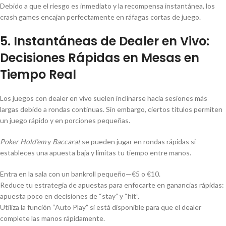
Debido a que el riesgo es inmediato y la recompensa instantánea, los
crash games encajan perfectamente en ráfagas cortas de juego.
5. Instantáneas de Dealer en Vivo:
Decisiones Rápidas en Mesas en
Tiempo Real
Los juegos con dealer en vivo suelen inclinarse hacia sesiones más
largas debido a rondas continuas. Sin embargo, ciertos títulos permiten
un juego rápido y en porciones pequeñas.
Poker Hold’em
y
Baccarat
se pueden jugar en rondas rápidas si
estableces una apuesta baja y limitas tu tiempo entre manos.
Entra en la sala con un bankroll pequeño—€5 o €10.
Reduce tu estrategia de apuestas para enfocarte en ganancias rápidas:
apuesta poco en decisiones de “stay” y “hit”.
Utiliza la función “Auto Play” si está disponible para que el dealer
complete las manos rápidamente.