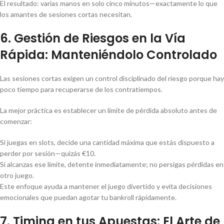
El resultado: varias manos en solo cinco minutos—exactamente lo que
los amantes de sesiones cortas necesitan.
6. Gestión de Riesgos en la Vía
Rápida: Manteniéndolo Controlado
Las sesiones cortas exigen un control disciplinado del riesgo porque hay
poco tiempo para recuperarse de los contratiempos.
La mejor práctica es establecer un límite de pérdida absoluto antes de
comenzar:
Si juegas en slots, decide una cantidad máxima que estás dispuesto a
perder por sesión—quizás €10.
Si alcanzas ese límite, detente inmediatamente; no persigas pérdidas en
otro juego.
Este enfoque ayuda a mantener el juego divertido y evita decisiones
emocionales que puedan agotar tu bankroll rápidamente.
7. Timing en tus Apuestas: El Arte de