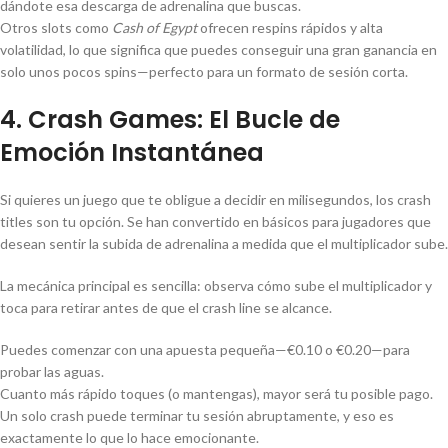
dándote esa descarga de adrenalina que buscas.
Otros slots como
Cash of Egypt
ofrecen respins rápidos y alta
volatilidad, lo que significa que puedes conseguir una gran ganancia en
solo unos pocos spins—perfecto para un formato de sesión corta.
4. Crash Games: El Bucle de
Emoción Instantánea
Si quieres un juego que te obligue a decidir en milisegundos, los crash
titles son tu opción. Se han convertido en básicos para jugadores que
desean sentir la subida de adrenalina a medida que el multiplicador sube.
La mecánica principal es sencilla: observa cómo sube el multiplicador y
toca para retirar antes de que el crash line se alcance.
Puedes comenzar con una apuesta pequeña—€0.10 o €0.20—para
probar las aguas.
Cuanto más rápido toques (o mantengas), mayor será tu posible pago.
Un solo crash puede terminar tu sesión abruptamente, y eso es
exactamente lo que lo hace emocionante.