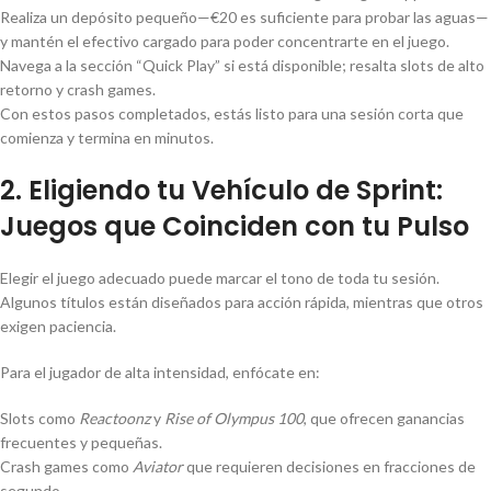
Realiza un depósito pequeño—€20 es suficiente para probar las aguas—
y mantén el efectivo cargado para poder concentrarte en el juego.
Navega a la sección “Quick Play” si está disponible; resalta slots de alto
retorno y crash games.
Con estos pasos completados, estás listo para una sesión corta que
comienza y termina en minutos.
2. Eligiendo tu Vehículo de Sprint:
Juegos que Coinciden con tu Pulso
Elegir el juego adecuado puede marcar el tono de toda tu sesión.
Algunos títulos están diseñados para acción rápida, mientras que otros
exigen paciencia.
Para el jugador de alta intensidad, enfócate en:
Slots como
Reactoonz
y
Rise of Olympus 100
, que ofrecen ganancias
frecuentes y pequeñas.
Crash games como
Aviator
que requieren decisiones en fracciones de
segundo.