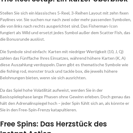
Stellen Sie sich ein klassisches 5‑Reel, 3‑Reihen Layout mit zehn fixen
Paylines vor. Sie suchen nur nach zwei oder mehr passenden Symbolen,
die von links nach rechts ausgerichtet sind. Das Fisherman-Icon
fungiert als Wild und ersetzt jedes Symbol außer dem Scatter Fish, das
die Bonusrunde auslöst.
Die Symbole sind einfach: Karten mit niedriger Wertigkeit (10, J, Q)
zahlen das Fünffache Ihres Einsatzes, während höhere Karten (K, A)
diese Auszahlung verdoppeln. Dann gibt es thematische Symbole wie
die fishing rod, monster truck und tackle box, die jeweils höhere
Belohnungen bieten, wenn sie sich ausrichten.
Da das Spiel hohe Volatilität aufweist, werden Sie in der
Basisspielephase lange Phasen ohne Gewinn erleben. Doch genau das
hält den Adrenalinspiegel hoch – jeder Spin fühlt sich an, als könnte er
Sie in den Free‑Spin‑Frenzy katapultieren.
Free Spins: Das Herzstück des