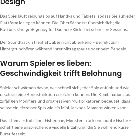
Design
Das Spiel läuft reibungslos auf Handys und Tablets, sodass Sie auf jeder
Plattform loslegen können. Die Oberfläche ist übersichtlich; die
Buttons sind groß genug für Daumen-Klicks bei schnellen Sessions.
Der Soundtrack ist lebhaft, aber nicht ablenkend – perfekt zum
Hintergrundhören während Ihrer Mittagspause oder beim Pendeln.
Warum Spieler es lieben:
Geschwindigkeit trifft Belohnung
Spieler schwärmen davon, wie schnell sich jeder Spin anfühlt und wie
rasch sie eine Bonusfunktion erreichen können. Die Kombination aus
zufälligen Modifiers und progressiven Multiplikatoren bedeutet, dass
selbst ein einzelner Spin wie ein Mini‑Jackpot-Moment wirken kann.
Das Thema – fröhlicher Fisherman, Monster Truck und bunte Fische –
schafft eine ansprechende visuelle Erzählung, die Sie während kurzer
Burst fesselt.