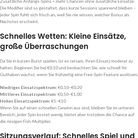
Zusätzliche Anfangs-Spins = mehr Chancen ohne zusätzliche Einsätze.
Die Modifier sind so gestaltet, dass kurze Sessions spannend bleiben –
jeder Spin fühlt sich frisch an, weil Sie nie wissen, welcher Bonus als
Nächstes erscheint.
Schnelles Wetten: Kleine Einsätze,
große Überraschungen
Da Sie in kurzen Burst spielen, ist es ratsam, Ihren Einsatz moderat zu
halten. Beginnen Sie bei €0,10 und beobachten Sie, wie schnell Ihr
Guthaben wächst, wenn Sie frühzeitig eine Free‑Spin-Feature auslösen.
Niedriges Einsatzspektrum:
€0,10–€0,20
Mittleres Einsatzspektrum:
€0,50–€1,00
Hohes Einsatzspektrum:
€5–€10
Wenn Sie auf einen schnellen Gewinn aus sind, bleiben Sie im unteren
Bereich; jeder Spin kostet wenig, bietet aber trotzdem die Chance auf
die riesigen Fish-Multiplier.
Sitzungsverlauf: Schnelles Spiel und