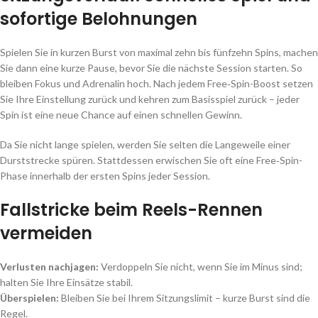
sofortige Belohnungen
Spielen Sie in kurzen Burst von maximal zehn bis fünfzehn Spins, machen
Sie dann eine kurze Pause, bevor Sie die nächste Session starten. So
bleiben Fokus und Adrenalin hoch. Nach jedem Free‑Spin-Boost setzen
Sie Ihre Einstellung zurück und kehren zum Basisspiel zurück – jeder
Spin ist eine neue Chance auf einen schnellen Gewinn.
Da Sie nicht lange spielen, werden Sie selten die Langeweile einer
Durststrecke spüren. Stattdessen erwischen Sie oft eine Free‑Spin-
Phase innerhalb der ersten Spins jeder Session.
Fallstricke beim Reels-Rennen
vermeiden
Verlusten nachjagen:
Verdoppeln Sie nicht, wenn Sie im Minus sind;
halten Sie Ihre Einsätze stabil.
Überspielen:
Bleiben Sie bei Ihrem Sitzungslimit – kurze Burst sind die
Regel.