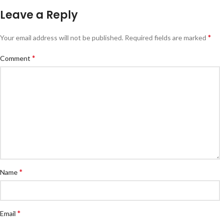
Leave a Reply
*
Your email address will not be published.
Required fields are marked
*
Comment
*
Name
*
Email