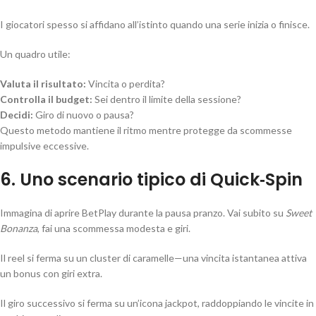
I giocatori spesso si affidano all’istinto quando una serie inizia o finisce.
Un quadro utile:
Valuta il risultato:
Vincita o perdita?
Controlla il budget:
Sei dentro il limite della sessione?
Decidi:
Giro di nuovo o pausa?
Questo metodo mantiene il ritmo mentre protegge da scommesse
impulsive eccessive.
6. Uno scenario tipico di Quick‑Spin
Immagina di aprire BetPlay durante la pausa pranzo. Vai subito su
Sweet
Bonanza
, fai una scommessa modesta e giri.
Il reel si ferma su un cluster di caramelle—una vincita istantanea attiva
un bonus con giri extra.
Il giro successivo si ferma su un’icona jackpot, raddoppiando le vincite in