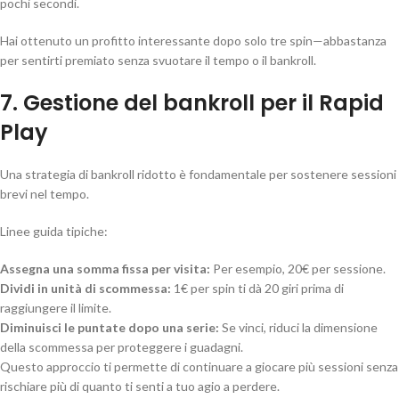
pochi secondi.
Hai ottenuto un profitto interessante dopo solo tre spin—abbastanza
per sentirti premiato senza svuotare il tempo o il bankroll.
7. Gestione del bankroll per il Rapid
Play
Una strategia di bankroll ridotto è fondamentale per sostenere sessioni
brevi nel tempo.
Linee guida tipiche:
Assegna una somma fissa per visita:
Per esempio, 20€ per sessione.
Dividi in unità di scommessa:
1€ per spin ti dà 20 giri prima di
raggiungere il limite.
Diminuisci le puntate dopo una serie:
Se vinci, riduci la dimensione
della scommessa per proteggere i guadagni.
Questo approccio ti permette di continuare a giocare più sessioni senza
rischiare più di quanto ti senti a tuo agio a perdere.