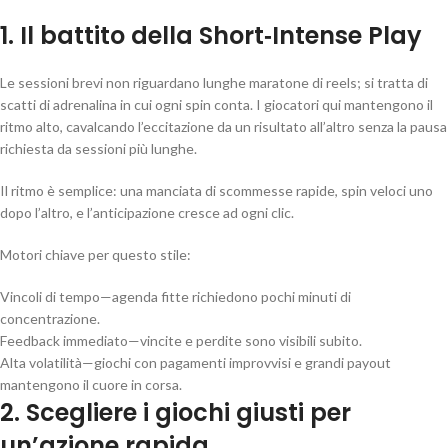
1. Il battito della Short‑Intense Play
Le sessioni brevi non riguardano lunghe maratone di reels; si tratta di
scatti di adrenalina in cui ogni spin conta. I giocatori qui mantengono il
ritmo alto, cavalcando l’eccitazione da un risultato all’altro senza la pausa
richiesta da sessioni più lunghe.
Il ritmo è semplice: una manciata di scommesse rapide, spin veloci uno
dopo l’altro, e l’anticipazione cresce ad ogni clic.
Motori chiave per questo stile:
Vincoli di tempo—agenda fitte richiedono pochi minuti di
concentrazione.
Feedback immediato—vincite e perdite sono visibili subito.
Alta volatilità—giochi con pagamenti improvvisi e grandi payout
mantengono il cuore in corsa.
2. Scegliere i giochi giusti per
un’azione rapida