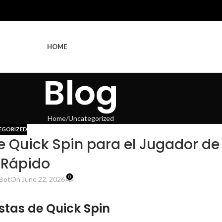
HOME
Blog
Home
Uncategorized
EGORIZED
 Quick Spin para el Jugador de
 Rápido
0
 Bot
On June 22, 2026
stas de Quick Spin