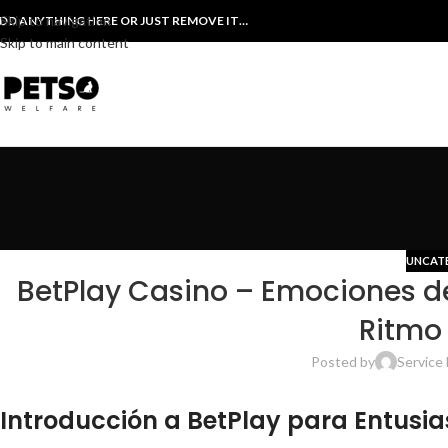
Skip to navigation
DD ANYTHING HERE OR JUST REMOVE IT…
Skip to main content
UNCAT
BetPlay Casino – Emociones de
Ritmo
Posted by
Service
Introducción a BetPlay para Entusia