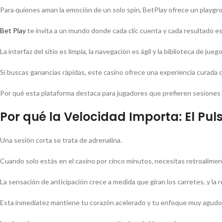
Para quienes aman la emoción de un solo spin, BetPlay ofrece un playgr
Bet Play
te invita a un mundo donde cada clic cuenta y cada resultado es
La interfaz del sitio es limpia, la navegación es ágil y la biblioteca de ju
Si buscas ganancias rápidas, este casino ofrece una experiencia curada q
Por qué esta plataforma destaca para jugadores que prefieren sesiones 
Por qué la Velocidad Importa: El Pu
Una sesión corta se trata de adrenalina.
Cuando solo estás en el casino por cinco minutos, necesitas retroalime
La sensación de anticipación crece a medida que giran los carretes, y l
Esta inmediatez mantiene tu corazón acelerado y tu enfoque muy agudo