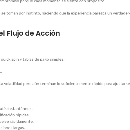
 compromiso porque cada momento se siente con propósito.
 se toman por instinto, haciendo que la experiencia parezca un verdader
l Flujo de Acción
uick spin y tablas de pago simples.
s.
volatilidad pero aún terminan lo suficientemente rápido para ajustarse
atis instantáneos.
ificación rápidas.
suelve rápidamente.
esiones largas.