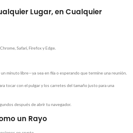
alquier Lugar, en Cualquier
Chrome, Safari, Firefox y Edge.
 un minuto libre—ya sea en fila o esperando que termine una reunión.
a tocar con el pulgar y los carretes del tamaño justo para una
segundos después de abrir tu navegador.
como un Rayo
 opciones en crypto.