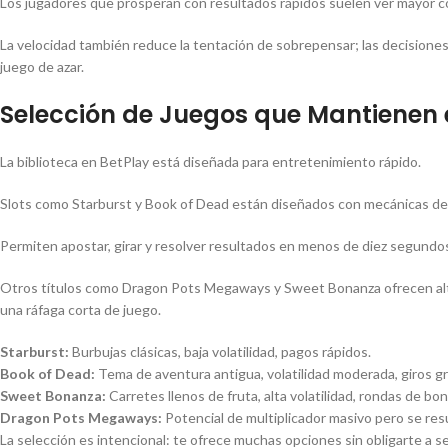
Los jugadores que prosperan con resultados rápidos suelen ver mayor
La velocidad también reduce la tentación de sobrepensar; las decisiones
juego de azar.
Selección de Juegos que Mantienen e
La biblioteca en BetPlay está diseñada para entretenimiento rápido.
Slots como Starburst y Book of Dead están diseñados con mecánicas de q
Permiten apostar, girar y resolver resultados en menos de diez segundo
Otros títulos como Dragon Pots Megaways y Sweet Bonanza ofrecen alta 
una ráfaga corta de juego.
Starburst:
Burbujas clásicas, baja volatilidad, pagos rápidos.
Book of Dead:
Tema de aventura antigua, volatilidad moderada, giros gr
Sweet Bonanza:
Carretes llenos de fruta, alta volatilidad, rondas de bon
Dragon Pots Megaways:
Potencial de multiplicador masivo pero se re
La selección es intencional: te ofrece muchas opciones sin obligarte a s