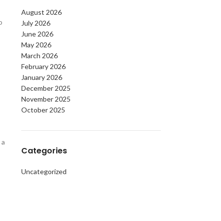
August 2026
o
July 2026
June 2026
May 2026
March 2026
February 2026
January 2026
December 2025
November 2025
October 2025
 a
Categories
Uncategorized