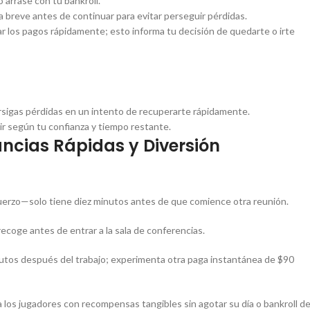
 arrase con tu bankroll.
 breve antes de continuar para evitar perseguir pérdidas.
rar los pagos rápidamente; esto informa tu decisión de quedarte o irte
igas pérdidas en un intento de recuperarte rápidamente.
ir según tu confianza y tiempo restante.
ncias Rápidas y Diversión
muerzo—solo tiene diez minutos antes de que comience otra reunión.
ecoge antes de entrar a la sala de conferencias.
utos después del trabajo; experimenta otra paga instantánea de $90
os jugadores con recompensas tangibles sin agotar su día o bankroll d