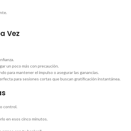
nte.
la Vez
nfianza.
esgar un poco más con precaución.
ndo para mantener el impulso o asegurar las ganancias.
erfecta para sesiones cortas que buscan gratificación instantánea.
as
o control.
lo en esos cinco minutos.