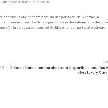
fluide sur smartphone et tablette.
ence et communique honnêtement sur des points cruciaux comme la
ent la moyenne du marché dans la gestion claire des informations destiné
zones d’ombre trouveront dans cet établissement un partenaire sérieux.
Old
Quels bonus temporaires sont disponibles pour les V
chez Luxury Casi