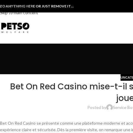
Skip to navigation
DD ANYTHING HERE OR JUST REMOVE IT…
Skip to main content
UNCAT
Bet On Red Casino mise-t-il 
joue
Posted by
Service Bo
Bet On Red Casino se présente comme une plateforme moderne et accuei
expérience claire et sécurisée. Dès la première visite, on remarque une 