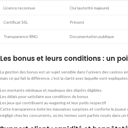
Licence reconnue
Oui (autorité majeure)
Certificat SSL
Présent
Transparence RNG
Documentation publique
Les bonus et leurs conditions : un poi
La gestion des bonus est un sujet sensible dans l’univers des casinos 
mais ce qui fait la différence, c’est la clarté avec laquelle sont expliqu
Les montants minimaux et maximaux des dépôts éligibles
Les délais pour satisfaire aux conditions de bonus
Les jeux qui contribuent au wagering et leur poids respectif
Cette transparence évite les mauvaises surprises et conforte le joueur 
négligé chez les concurrents, où les termes sont parfois noyés dans un 