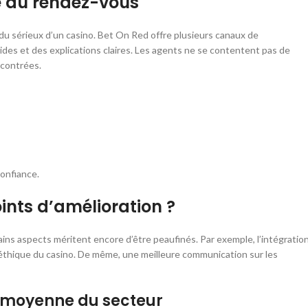
té au rendez-vous
s du sérieux d’un casino. Bet On Red offre plusieurs canaux de
ides et des explications claires. Les agents ne se contentent pas de
ncontrées.
confiance.
ints d’amélioration ?
ains aspects méritent encore d’être peaufinés. Par exemple, l’intégratio
re éthique du casino. De même, une meilleure communication sur les
a moyenne du secteur