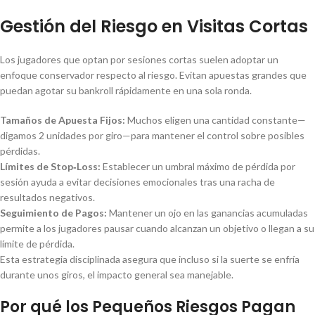
Gestión del Riesgo en Visitas Cortas
Los jugadores que optan por sesiones cortas suelen adoptar un
enfoque conservador respecto al riesgo. Evitan apuestas grandes que
puedan agotar su bankroll rápidamente en una sola ronda.
Tamaños de Apuesta Fijos:
Muchos eligen una cantidad constante—
digamos 2 unidades por giro—para mantener el control sobre posibles
pérdidas.
Límites de Stop‑Loss:
Establecer un umbral máximo de pérdida por
sesión ayuda a evitar decisiones emocionales tras una racha de
resultados negativos.
Seguimiento de Pagos:
Mantener un ojo en las ganancias acumuladas
permite a los jugadores pausar cuando alcanzan un objetivo o llegan a su
límite de pérdida.
Esta estrategia disciplinada asegura que incluso si la suerte se enfría
durante unos giros, el impacto general sea manejable.
Por qué los Pequeños Riesgos Pagan