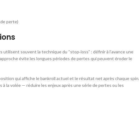
 de perte)
ions
s utilisent souvent la technique du “stop‑loss” : définir à l’avance une
te approche évite les longues périodes de pertes qui peuvent éroder le
tion qui affiche le bankroll actuel et le résultat net après chaque spin
à la volée — réduire les enjeux après une série de pertes ou les