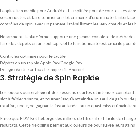
L’application mobile pour Android est simplifiée pour de courtes session
se connecter, et faire tourner un slot en moins d’une minute. L’interface 
contrôles de spin, avec un panneau latéral listant les jeux chauds et les
Notamment, la plateforme supporte une gamme complète de méthodes d
faire des dépôts en un seul tap. Cette fonctionnalité est cruciale pour d
Contrôles optimisés pour le tactile
Dépôts en un tap via Apple Pay/Google Pay
Design réactif sur tous les appareils Android
3. Stratégie de Spin Rapide
Les joueurs qui privilégient des sessions courtes et intenses comptent so
slot à faible variance, et tourner jusqu’à atteindre un seuil de gain ou d
rotation, une ligne gagnante instantanée, ou un quasi-miss qui maintient
Parce que BDM Bet héberge des milliers de titres, il est facile de change
résultats. Cette flexibilité permet aux joueurs de poursuivre leurs gain