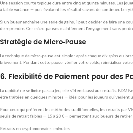
Une session courte typique dure entre cinq et quinze minutes. Les joue
à faible variance — puis évaluent les résultats avant de continuer. Le ry
Si un joueur enchaîne une série de gains, il peut décider de faire une c
de reprendre. Ces micro‑pauses maintiennent l’engagement sans perd
Stratégie de Micro‑Pause
La technique de micro‑pause est simple : après chaque dix spins ou lorsqu
brièvement. Pendant cette pause, vérifier votre solde, réinitialiser votre
6. Flexibilité de Paiement pour des 
La rapidité ne se limite pas au jeu, elle s’étend aussi aux retraits. B
être traitées en quelques minutes — idéal pour les joueurs qui veulent 
Pour ceux qui préfèrent les méthodes traditionnelles, les retraits par 
seuils de retrait faibles — 15 à 20 € — permettent aux joueurs de retir
Retraits en cryptomonnaies : minutes