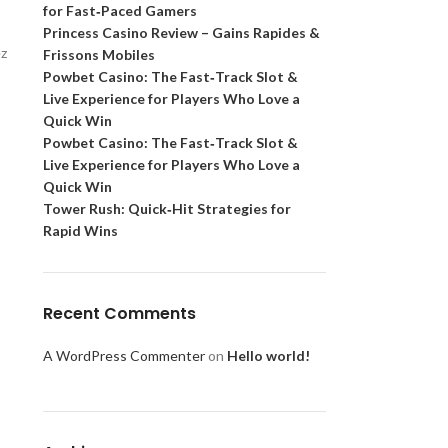
for Fast‑Paced Gamers
Princess Casino Review – Gains Rapides &
ez
Frissons Mobiles
Powbet Casino: The Fast‑Track Slot &
Live Experience for Players Who Love a
Quick Win
Powbet Casino: The Fast‑Track Slot &
Live Experience for Players Who Love a
Quick Win
Tower Rush: Quick‑Hit Strategies for
Rapid Wins
Recent Comments
A WordPress Commenter
on
Hello world!