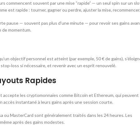
urs commencent souvent par une mise “rapide” — un seul spin sur un slo
thme est rapide : tourner, gagner ou perdre, ajuster la mise, recommencer
ourte pause — souvent pas plus d’une minute — pour revoir ses gains avan
re de momentum.
’un objectif personnel est atteint (par exemple, 50 € de gains), s’éloign
 stop‑loss si nécessaire, et revenir avec un esprit renouvelé.
Payouts Rapides
DM Bet accepte les cryptomonnaies comme Bitcoin et Ethereum, qui peuvent
un accès instantané à leurs gains après une session courte.
Visa ou MasterCard sont généralement traités dans les 24 heures. Les
er même après des gains modestes.