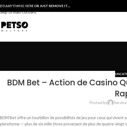
Skip to navigation
DD ANYTHING HERE OR JUST REMOVE IT…
Skip to main content
UNCAT
BDM Bet – Action de Casino Qui
Ra
Posted by
Service
BDM Bet offre un tourbillon de possibilités de jeu pour ceux qui vivent su
plateforme — plus de six mille titres provenant de plus de quatre‑vingt-