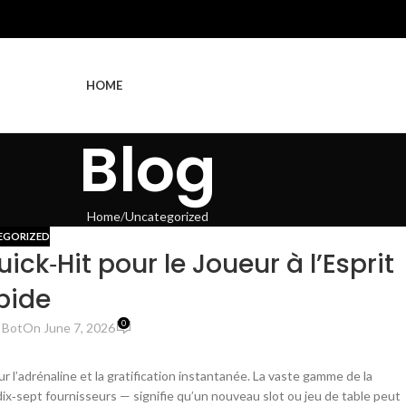
HOME
Blog
Home
Uncategorized
EGORIZED
ck‑Hit pour le Joueur à l’Esprit
pide
0
 Bot
On June 7, 2026
r l’adrénaline et la gratification instantanée. La vaste gamme de la
dix‑sept fournisseurs — signifie qu’un nouveau slot ou jeu de table peut