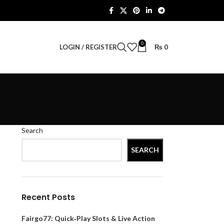
0
LOGIN / REGISTER
₨
0
Search
SEARCH
Recent Posts
Fairgo77: Quick‑Play Slots & Live Action