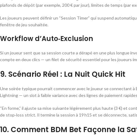
plafonds de dépôt (par exemple, 200 € par jour), limites de temps (par e
Les joueurs peuvent définir un “Session Timer” qui suspend automatiquem
fenêtre de jeu souhaitée.
Workflow d’Auto‑Exclusion
Si un joueur sent que sa session courte a dérapé en une plus longue invo
compte en deux clics — un filet de sécurité essentiel pour les joueurs im
9. Scénario Réel : La Nuit Quick Hit
Une soirée typique pourrait commencer avec le joueur se connectant à BD
Lightning — un slot à faible variance avec des lignes de paiement rapide
“En forme,” il ajuste sa mise suivante légèrement plus haute (3 €) et con
de stop‑loss strict. Il termine la session à 19 h15 et se déconnecte, sati
10. Comment BDM Bet Façonne la Sat