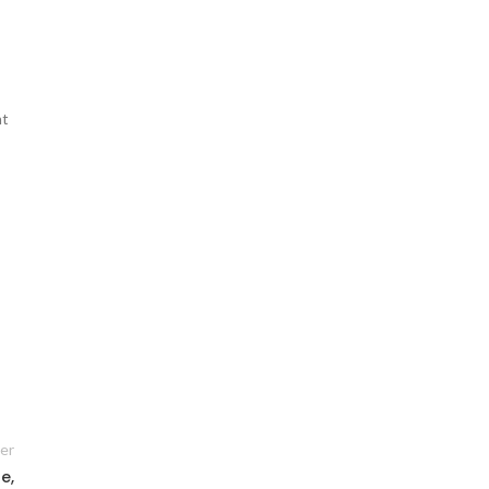
nt
er
e,