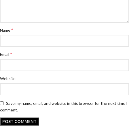
*
Name
*
Email
Website
Save my name, email, and website in this browser for the next time I
comment.