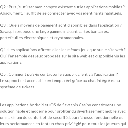
Q2 : Puis-je utiliser mon compte existant sur les applications mobiles ?
Absolument, il suffit de se connecter avec vos identifiants habituels.
Q3 : Quels moyens de paiement sont disponibles dans l’application ?
Savaspin propose une large gamme incluant cartes bancaires,
portefeuilles électroniques et cryptomonnaies.
Q4 : Les applications offrent-elles les mêmes jeux que sur le site web ?
Oui, l’ensemble des jeux proposés sur le site web est disponible via les
applications.
Q5 : Comment puis-je contacter le support client via l’application ?
Le support est accessible en temps réel grâce au chat intégré et au
système de tickets.
Les applications Android et iOS de Savaspin Casino constituent une
solution fiable et moderne pour profiter du divertissement mobile avec
un maximum de confort et de sécurité. Leur richesse fonctionnelle et
leurs performances en font un choix privilégié pour tous les joueurs qui