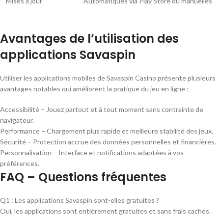
Mises à jour
Automatiques via Play Store ou manuelles
Avantages de l’utilisation des
applications Savaspin
Utiliser les applications mobiles de Savaspin Casino présente plusieurs
avantages notables qui améliorent la pratique du jeu en ligne :
Accessibilité – Jouez partout et à tout moment sans contrainte de
navigateur.
Performance – Chargement plus rapide et meilleure stabilité des jeux.
Sécurité – Protection accrue des données personnelles et financières.
Personnalisation – Interface et notifications adaptées à vos
préférences.
FAQ – Questions fréquentes
Q1 : Les applications Savaspin sont-elles gratuites ?
Oui, les applications sont entièrement gratuites et sans frais cachés.